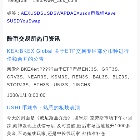
Telegram：t.me/www_aex_com
标签：
AEX
USD
SUSD
SWAP
DAEX
usdn币脱锚
Aave
SUSD
YouSwap
酷币交易所热门资讯
KEX:BKEX Global 关于ETP交易专区部分币种进行
份额合并的公告
亲爱的BKEXer:?????由于ETP产品ENJ3S、GRT3S、
CRV3S、NEAR3S、KSM3S、REN3S、BAL3S、BLZ3S、
STORJ3S、ETH3S、UNI3S、1INCH3.
1900/1/1 0:00:00
USHI:币姥爷：熟悉的板块表演
今天的封面是《威尼斯圣乔治》,埃米尔·克劳斯市场下午小回
踩,雨神发现止跌信号后,及时提醒,随后市场迅速拉升1000多
美金,不论短线玩家,还是中长线玩家,都精准补仓.