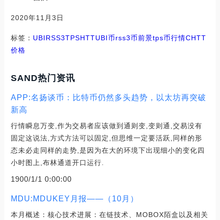
2020年11月3日
标签：
UBI
RSS3
TPS
HTT
UBI币
rss3币前景
tps币行情
CHTT
价格
SAND热门资讯
APP:名扬谈币：比特币仍然多头趋势，以太坊再突破
新高
行情瞬息万变,作为交易者应该做到通则变,变则通,交易没有
固定这说法,方式方法可以固定,但思维一定要活跃,同样的形
态未必走同样的走势,是因为在大的环境下出现细小的变化四
小时图上,布林通道开口运行.
1900/1/1 0:00:00
MDU:MDUKEY月报——（10月）
本月概述：核心技术进展：在链技术、MOBOX陌盒以及相关