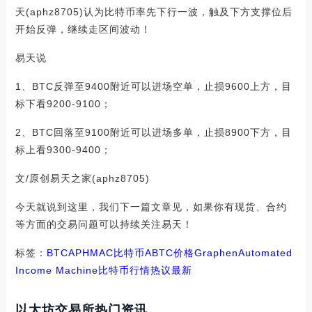
天(aphz8705)认为比特币率先下行一波，触及下方支撑位后
开始反弹，继续走区间波动！
易天说
1、BTC反弹至9400附近可以进场空单，止损9600上方，目
标下看9200-9100；
2、BTC回落至9100附近可以进场多单，止损8900下方，目
标上看9300-9400；
文/原创易天之家(aphz8705)
今天就说到这里，我们下一篇文章见，如果你有现货、合约
等方面的交易问题可以持续关注易天！
标签：
BTC
APH
MAC
比特币
ABTC价格
Graphen
Automated
Income Machine
比特币行情热议最新
以太坊交易所热门资讯