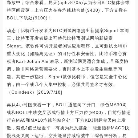
释放中；综合来看，易天(aphz8705)认为今日BTC整体会维
持区间震荡，上方压力在各均线粘合处(9400)，下方支撑在
BOLL下轨处(9100)！
动态 | 比特币开发者为BTC测试网络提出新提案Signet:本周
三，比特币开发者提出可替代比特币测试网的新提案
Signet。该软件可供开发者测试应用程序，且可测试比特币
重大变化（如隔离见证）的可行性和安全性。比特币核心贡
献者Karl-Johan Alm表示，新测试网更适合集成，且高度协
调，除非网络运营商要求，否则基本上不会发生重组等问
题。其进一步指出，Signet就像比特币，但它是完全中心化
的，由一个或几个人集中控制，必须共同签名才有效。
（Coindesk）[2019/7/18]
再从4小时图来看一下，BOLL通道向下开口，绿色MA30均
线和BOLL中轨交叉形成行情上方压力位(9400)，目前行情运
行在MA5和MA10均线的粘合处；下方KDJ指标金叉向上发
散，紫色J值已经走平，有换为死叉迹象；能量指标MACD快
慢线死叉向下运行，空头能量持续缩减中；综合来分析，易