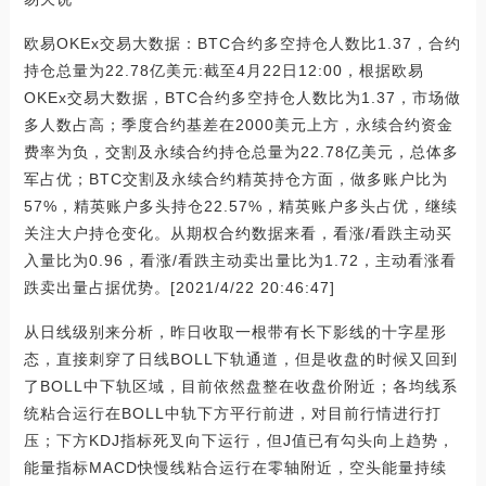
欧易OKEx交易大数据：BTC合约多空持仓人数比1.37，合约
持仓总量为22.78亿美元:截至4月22日12:00，根据欧易
OKEx交易大数据，BTC合约多空持仓人数比为1.37，市场做
多人数占高；季度合约基差在2000美元上方，永续合约资金
费率为负，交割及永续合约持仓总量为22.78亿美元，总体多
军占优；BTC交割及永续合约精英持仓方面，做多账户比为
57%，精英账户多头持仓22.57%，精英账户多头占优，继续
关注大户持仓变化。从期权合约数据来看，看涨/看跌主动买
入量比为0.96，看涨/看跌主动卖出量比为1.72，主动看涨看
跌卖出量占据优势。[2021/4/22 20:46:47]
从日线级别来分析，昨日收取一根带有长下影线的十字星形
态，直接刺穿了日线BOLL下轨通道，但是收盘的时候又回到
了BOLL中下轨区域，目前依然盘整在收盘价附近；各均线系
统粘合运行在BOLL中轨下方平行前进，对目前行情进行打
压；下方KDJ指标死叉向下运行，但J值已有勾头向上趋势，
能量指标MACD快慢线粘合运行在零轴附近，空头能量持续