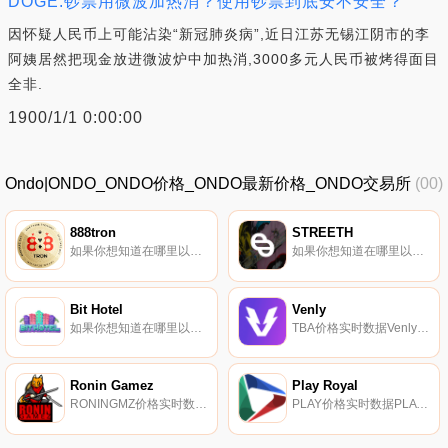
DOGE:钞票用微波加热消？使用钞票到底安不安全？
因怀疑人民币上可能沾染“新冠肺炎病”,近日江苏无锡江阴市的李
阿姨居然把现金放进微波炉中加热消,3000多元人民币被烤得面目
全非.
1900/1/1 0:00:00
Ondo|ONDO_ONDO价格_ONDO最新价格_ONDO交易所
(00)
888tron
STREETH
如果你想知道在哪里以当前价格购买888tron,目前交易{888tron]股票的顶级加密货币交易所是Sunswap V2。您可以在我们的加密货币交易所页面上找到其他列表。888STARZ-第一个拥有DeFi和利润分享奖励模式的专业完全授权I-gaming平台.
如果你想知道在哪里以当前价格购买STREETH,目前交易{STREETH]股票的顶级加密货币交易所是BitMart。您可以在我们的加密货币交易所页面上找到其他列表。STREETH是一个策划、铸造和拍卖世界上最著名艺术家街头艺术作品的平台.
Bit Hotel
Venly
如果你想知道在哪里以当前价格购买Bit Hotel,目前交易{Bit Hotel]股票的顶级加密货币交易所是BitMart、PancakeSwap（V2）和Bilaxy。您可以在我们的加密货币交易所页面上找到其他列表.
TBA价格实时数据Venly以前被称为Arkane Network,提供与区块链项目无缝集成的钱包和NFT产品.
Ronin Gamez
Play Royal
RONINGMZ价格实时数据Ronin Gamez将在2021年推出两个平台,其中包括RONINGMZ（Ronin Gamez的本地代币）,一个NFT市场和游戏中心,其特色包括但不限于：NFT内容创作者,与本地代币集成的“记忆之战”游戏,超休闲游戏,作为可玩角色的可升级NFT.
PLAY价格实时数据PLAY是一种基于Tron（TRX）生态系统的内部游戏代币和股息赚取代币。