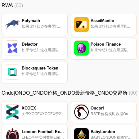
RWA
(00)
Polymath
AssetMantle
如果你想知道在哪里以当前价格购买Polymath,目前交易{Polymath]股票的顶级加密货币交易所是Bitget、Gate.io、Coinbase Exchange、Uniswap（V3）和Bibox。您可以在我们的加密货币交易所页面上找到其他列表.
如果你想知道在哪里以当前价格购买AssetMantle,目前交易{AssetMantle]股票的顶级加密货币交易所是Bitrue、LBank、MEXC和QuickSwap。您可以在我们的加密货币交易所页面上找到其他列表.
Defactor
Poison Finance
如果你想知道在哪里以当前价格购买Defactor,目前交易{Defactor]股票的顶级加密货币交易所是BingX、MEXC、ProBit Global和HotFACTRt。您可以在我们的加密货币交易所页面上找到其他列表.
如果你想知道在哪里以当前价格购买Poison Finance,目前交易{Poison Finance]股票的顶级加密货币交易所是Uniswap（V3）（ArPOI$ONtrum）。您可以在我们的加密货币交易所页面上找到其他列表.
Blocksquare Token
如果你想知道在哪里以当前价格购买Blocksquare Token,目前交易{Blocksquare Token]股票的顶级加密货币交易所是Uniswap（V2）。您可以在我们的加密货币交易所页面上找到其他列表.
Ondo|ONDO_ONDO价格_ONDO最新价格_ONDO交易所
(00)
XCOEX
Ondori
关于XCOEXXCOEX于2018年12月3日推出,是一家总部位于英国的集中式交易所（24 Wellington Gardens,London,England,SE7 7PH）。它支持美元法定货币对、美元/欧元法定货币存款/提款.
RSTR价格实时数据Ondori（RSTR）是一种加密货币。用户可以通过挖掘过程生成RSTR。Ondori目前的供应量为43903795596.891602,其中37766847790.335602正在流通。最近已知的Ondori价格为0.0004353美元,在过去24小时内上涨了0.00.
London Football Exchange
BabyLondon
LFEC价格实时数据London Football Exchange于2017年7月1日由一支总部位于英国的球队推出,旨在解决当前足球/足球世界中与全球足球金融有关的问题.
BABYLONDON价格实时数据, babyLONDON是一款革命性的奖励代币,在币安智能链上开创了信任、透明度和诚信。babyLONDON为所有加密货币投资者推出了一个名为LONDEX的大型公用事业平台。babyLONDON是在赞赏以太坊伦敦硬分叉升级的情况下推出的.