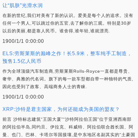
让“肌肤”光滑水润
在新的世纪,我们对美有了新的认识。爱美是每个人的追求。没有
任何一个男人,可以跳过你的五官,去了解你的三观。特别是30岁
以后的美丽,都是靠人民币。谁舍得,谁年轻,谁就漂亮.
1900/1/1 0:00:00
ELS:劳斯莱斯的巅峰之作！长5.9米，整车纯手工制造，
预售1.5亿人民币
作为全球顶级汽车制造商,劳斯莱斯Rolls-Royce一直都是尊贵、
奢华、典雅的代名词。旗下的每一款车型都自带一种独特的气质,
因此也受到了政客、高端商务人士的青睐.
1900/1/1 0:00:00
XRP:沙特是君主国家，为何还能成为美国的盟友？
前言 沙特标志建筑“王国大厦”“沙特阿拉伯王国”位于亚洲西南部
的阿拉伯半岛,同约旦、伊拉克、科威特、阿拉伯联合酋长国、阿
曼、也门、巴林、卡塔尔等国接壤,是中东地区名副其实的“土豪国