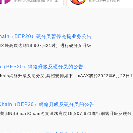
购买Torum,目前交易{Torum]股
购买EasyFi,目前交易
票的顶级加密货币交易所是
｛EZnname｝股票的顶级加密
KuCoin、XT.COM、MEXC、
货币交易所是Gate.io、ProBit
HuoXTM和BKEX。您可以在我
Global、HotEZt、QuickSwap
们的加密货币交易所页面上找到
PolyDEX。您可以在我们的加
其他列表。什么是二进制？
货币交易所页面上找到其他列
Torum是一个专门为加密货币用
表.
户和项目设计的SocialFi元宇宙
生态系统.
rt Chain（BEP20）硬分叉暂停充提业务公告
于区块高度达到18,907,621时）进行硬分叉升级.
Chain（BEP20）網絡升級及硬分叉的公告
hain網絡升級及硬分叉,具體安排如下：●AAX將於2022年6月22日15:
art Chain（BEP20）網絡升級及硬分叉的公告
劃,BNBSmartChain將於區塊高度18,907,621進行網絡升級及硬分