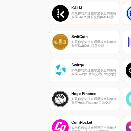
在我们的加密货币交易所页面上
找到其他列表。DogeBonk是币
KALM
安智能链（BSC）上的一种代
如果你想知道在哪里以当前价格
币,具有通缩特性和自动生成收
购买KALM,目前交易{KALM]股
益率.
票的顶级加密货币交易所是
Gate.io、
PancakeSwap（V2）、Trader
Joe（雪崩）和BitTurk。您可以
在我们的加密货币交易所页面上
SwftCoin
找到其他列表。Kalmar是一家由
如果你想知道在哪里以当前价格
DeFi和NFT提供动力的去中心化
购买SwftCoin,目前交易
银行.
{SwftCoin]股票的顶级加密货币
交易所是OKX、Hotcoin
Global、BingX、LBank和
KuCoin。您可以在我们的加密
货币交易所页面上找到其他列
Swirge
表.
如果你想知道在哪里以当前价格
购买Swirge,目前交易{Swirge]股
票的顶级加密货币交易所是
MEXC。您可以在我们的加密货
币交易所页面上找到其他列表。
Swirge平台是一个基于区块链的
去中心化社交媒体、市场和支付
Hoge Finance
平台。旨在让您控制您的账户数
如果你想知道在哪里以当前价格
据和财务.
购买Hoge Finance,目前交易
{Hoge Finance]股票的顶级加密
货币交易所是Gate.io、
Biconomy Exchange、
PancakeSwap（V2）和1inch
Liquidity Protocol.
CumRocket
如果你想知道在哪里以当前价格