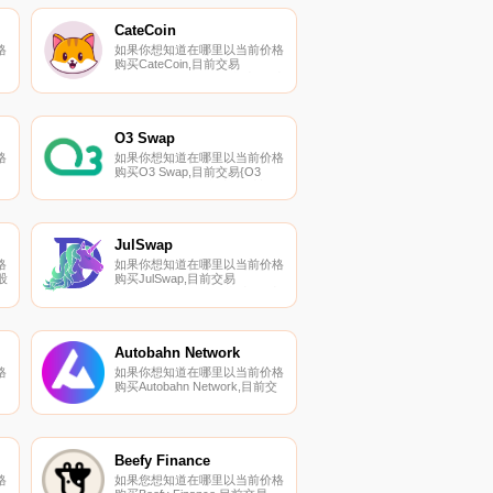
链
和LATOKEN。您可以在我们的
加密货币交易所页面上找到其他
CateCoin
化
列表.
格
如果你想知道在哪里以当前价格
购买CateCoin,目前交易
{CateCoin]股票的顶级加密货币
交易所是Bitrue、Gate.io、
LATOKEN、SecondBTC和
HotCATEt。您可以在我们的加
上
密货币交易所页面上找到其他列
O3 Swap
表.
格
如果你想知道在哪里以当前价格
购买O3 Swap,目前交易{O3
密
Swap]股票的顶级加密货币交易
所是CoinW、Gate.io、MEXC、
以
HuoO3和Bibox。您可以在我们
上
的加密货币交易所页面上找到其
他列表.
JulSwap
格
如果你想知道在哪里以当前价格
股
购买JulSwap,目前交易
{JulSwap]股票的顶级加密货币
、
交易所是Gate.io、MEXC、
们
HitBTC、FMFW.io和CoinEx。
其
您可以在我们的加密货币交易所
页面上找到其他列表.
Autobahn Network
格
如果你想知道在哪里以当前价格
购买Autobahn Network,目前交
易{Autobahn Network]股票的顶
级加密货币交易所是
PancakeSwap（V2）、ProBit
到
Global、ApeSwap（BSC）和
PancakeSwap。您可以在我们
Beefy Finance
的加密货币交易所页面上找到其
格
如果您想知道在哪里以当前价格
他列表.