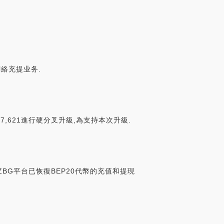
關網絡充提业务.
907,621進行硬分叉升級,為支持本次升級.
成,ZBG平台已恢復BEP20代幣的充值和提現