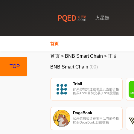
火星链
首页
首页
>
BNB Smart Chain
>
正文
TOP
BNB Smart Chain
(00)
Triall
如果你想知道在哪里以当前价格
购买Triall,目前交易{Triall]股票的
顶级加密货币交易所是LBank和
Uniswap（V2）。您可以在我们
的加密货币交易所页面上找到其
他列表。什么是Triall（TRL）？
Triall是一个端到端的数字生态系
DogeBonk
统,用于临床试验的区块链软件
如果你想知道在哪里以当前价格
解决方案.
购买DogeBonk,目前交易
{DogeBonk]股票的顶级加密货
币交易所是
PancakeSwap（V2）。您可以