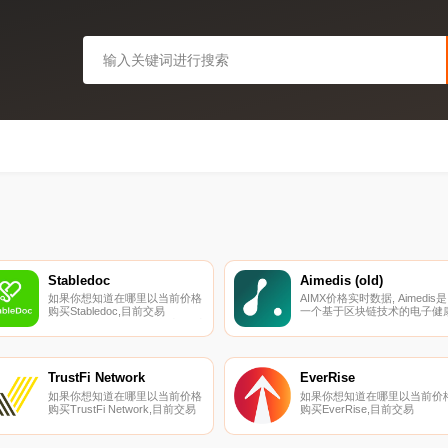
Stabledoc
Aimedis (old)
如果你想知道在哪里以当前价格
AIMX价格实时数据, Aimedis是
购买Stabledoc,目前交易
一个基于区块链技术的电子健
{Stabledoc]股票的顶级加密货币
平台,自2017年以来一直在开发
交易所是
并在当前版本2020中发布,适用
PancakeSwap（V2）。您可以
于网络、iOS和Android.
在我们的加密货币交易所页面上
找到其他列表.
TrustFi Network
EverRise
如果你想知道在哪里以当前价格
如果你想知道在哪里以当前价
购买TrustFi Network,目前交易
购买EverRise,目前交易
{TrustFi Network]股票的顶级加
{EverRise]股票的顶级加密货
密货币交易所是MEXC和
交易所是MEXC。您可以在我
PancakeSwap（V2）。您可以
的加密货币交易所页面上找到