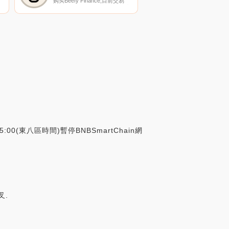
购买Beefy Finance,目前交易
｛BIFInname｝股票的顶级加密
货币交易所是Binance、BingX、
和
SuperEx、TapBIFIt和Gate.io。
密
您可以在我们的加密货币交易所
页面上找到其他交易所.
00(東八區時間)暫停BNBSmartChain網
叉.