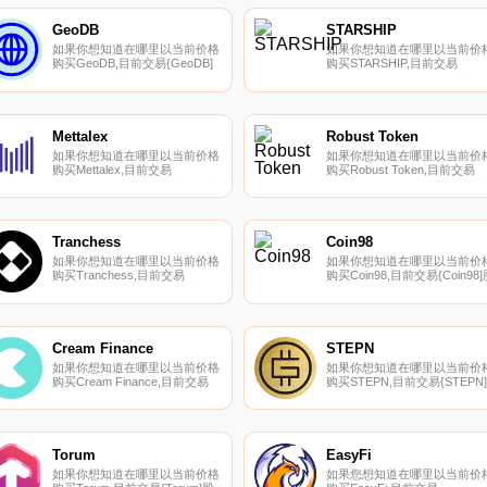
在我们的加密货币交易所页面上
他列表。EverRise是一家区块
找到其他列表.
技术公司,专注于通过将安全解
GeoDB
STARSHIP
决方案带到空间来增加去中心
如果你想知道在哪里以当前价格
如果你想知道在哪里以当前价
金融的可访问性.
购买GeoDB,目前交易{GeoDB]
购买STARSHIP,目前交易
股票的顶级加密货币交易所是
{STARSHIP]股票的顶级加密货
Uniswap（V2）。您可以在我们
币交易所是
的加密货币交易所页面上找到其
PancakeSwap（V2）和
他列表。GeoDB是一个去中心
RadioShack（BSC）。您可以
化的对等大数据共享生态系统,
在我们的加密货币交易所页面
Mettalex
Robust Token
它将价值回报给创造者和用户.
找到其他列表.
如果你想知道在哪里以当前价格
如果你想知道在哪里以当前价
购买Mettalex,目前交易
购买Robust Token,目前交易
{Mettalex]股票的顶级加密货币
{Robust Token]股票的顶级加
交易所是CoinTiger、HitBTC、
货币交易所是
PancakeSwap（V2）、
PancakeSwap（V2）。您可
Uniswap（V2。您可以在我们的
在我们的加密货币交易所页面
加密货币交易所页面上找到其他
找到其他列表.
Tranchess
Coin98
列表.
如果你想知道在哪里以当前价格
如果你想知道在哪里以当前价
购买Tranchess,目前交易
购买Coin98,目前交易{Coin98]
{Tranchess]股票的顶级加密货
票的顶级加密货币交易所是
币交易所是Binance、Bitrue、
Binance、Deepcoin、BTCEX
Bitget、BingX和SuperEx。您可
Bitrue和ByC98t。您可以在我
以在我们的加密货币交易所页面
的加密货币交易所页面上找到
上找到其他列表.
他列表.
Cream Finance
STEPN
如果你想知道在哪里以当前价格
如果你想知道在哪里以当前价
购买Cream Finance,目前交易
购买STEPN,目前交易{STEPN]
{Cream Finance]股票的顶级加
股票的顶级加密货币交易所是
密货币交易所是Binance、
Binance、OKX、Deepcoin、
Bitrue、ByCREAMt、BingX和
CoinW和BTCEX。您可以在我
TapCREAMt。您可以在我们的
们的加密货币交易所页面上找
加密货币交易所页面上找到其他
其他列表。在CoinMarketCap
Torum
EasyFi
列表.
Alexandria上深入了解STEPN,
如果你想知道在哪里以当前价格
如果您想知道在哪里以当前价
了解更多信息.