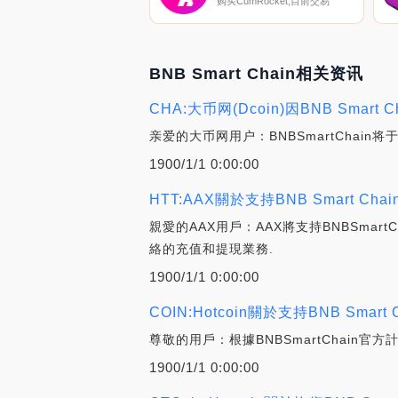
购买CumRocket,目前交易
{CumRocket]股票的顶级加密货
币交易所是CoinTiger、
Gate.io、
PancakeSwap（V2）、
Uniswap（BSC）和
PancakeSwap。您可以在我们
BNB Smart Chain相关资讯
的加密货币交易所页面上找到其
他列表.
CHA:大币网(Dcoin)因BNB Sma
亲爱的大币网用户：BNBSmartChain将
1900/1/1 0:00:00
HTT:AAX關於支持BNB Smart 
親愛的AAX用戶：AAX將支持BNBSmartC
絡的充值和提現業務.
1900/1/1 0:00:00
COIN:Hotcoin關於支持BNB Sm
尊敬的用戶：根據BNBSmartChain官方計
1900/1/1 0:00:00