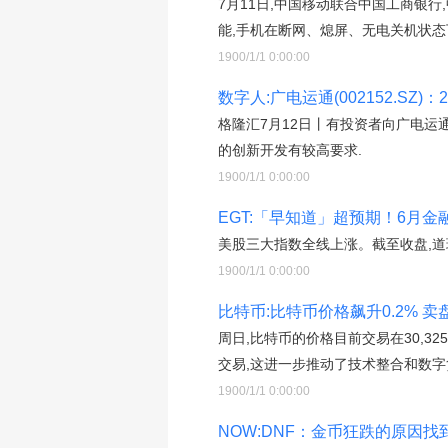
7月11日,中国移动联合中国工商银行
能,手机在断网、熄屏、无电关机状态下
1900/1/1 0:00:00
数字人:广电运通(002152.
格隆汇7月12日丨有投资者向广电运通
的创新开发有较高要求.
1900/1/1 0:00:00
EGT:「早知道」超预期！6月
美股三大指数全线上涨。截至收盘,道琼斯指
1900/1/1 0:00:00
比特币:比特币价格飙升0.2% 
周日,比特币的价格目前交易在30,
交易,这进一步推动了技术整合和数字
1900/1/1 0:00:00
NOW:DNF：金币狂跌的原因找