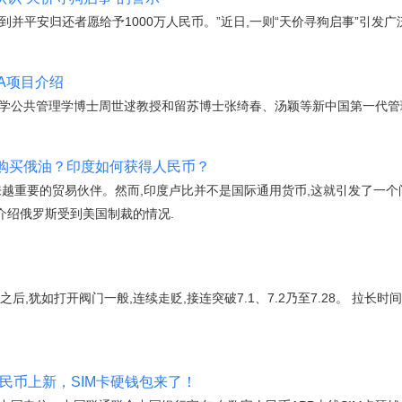
找到并平安归还者愿给予1000万人民币。”近日,一则“天价寻狗启事”引发广
BA项目介绍
大学公共管理学博士周世逑教授和留苏博士张绮春、汤颖等新中国第一代管
比购买俄油？印度如何获得人民币？
来越重要的贸易伙伴。然而,印度卢比并不是国际通用货币,这就引发了一
介绍俄罗斯受到美国制裁的情况.
后,犹如打开阀门一般,连续走贬,接连突破7.1、7.2乃至7.28。 拉长
人民币上新，SIM卡硬钱包来了！