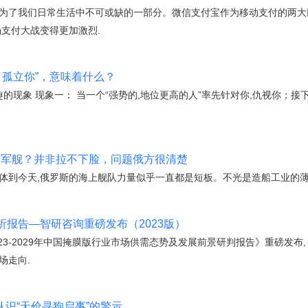
成为了我们日常生活中不可或缺的一部分。微信支付宝作为移动支付的两大
场支付大战变得更加激烈.
、孤立你”，意味着什么？
,有2个有趣的现象 现象一： 当一个“强势的,地位更高的人”率先针对你,仇视你
国军舰？并非拉不下脸，问题俄方很清楚
体到今天,俄罗斯的海上舰队力量似乎一直都是短板。不光是造船工业的薄
析报告—智研咨询重磅发布（2023版）
23-2029年中国掩膜版行业市场供需态势及发展前景研判报告》重磅发布
场走向.
认识“天价寻狗启事”的警示