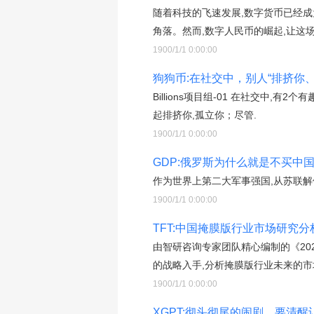
随着科技的飞速发展,数字货币已经
角落。然而,数字人民币的崛起,让这
1900/1/1 0:00:00
狗狗币:在社交中，别人“排挤你
Billions项目组-01 在社交中
起排挤你,孤立你；尽管.
1900/1/1 0:00:00
GDP:俄罗斯为什么就是不买中
作为世界上第二大军事强国,从苏联解
1900/1/1 0:00:00
TFT:中国掩膜版行业市场研究分
由智研咨询专家团队精心编制的《20
的战略入手,分析掩膜版行业未来的市
1900/1/1 0:00:00
XGPT:彻头彻尾的闹剧，要清醒