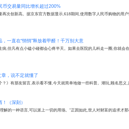
民币交易量同比增长超过200%
量再次创新高。据京东官方数据显示,618期间,使用数字人民币购物的用户
用品，一直在“悄悄”释放着甲醛！千万别大意
生病,但凡有点小磕小碰都会心疼半天。如果去医院的儿科走一圈,你就会在
篇文章，说不定就懂了
个？》有朋友留言,表示看不懂,今天就简单地做一些科普。潮玩,顾名思义,
东西！（深刻）
理解的一种语言,可以派上一切的用场。”正因如此,世人对财富的追求才