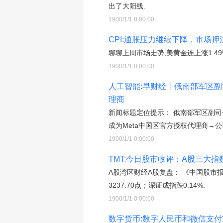
出了大阳线.
1900/1/1 0:00:00
CPI:通胀压力继续下降，市场
聊聊上周市场走势,美黄金连上涨1.49%至1
1900/1/1 0:00:00
人工智能:早财经丨俄南部军区副
理商
新闻标题定位提示： 俄南部军区副司
成为Meta中国区官方授权代理商→公
1900/1/1 0:00:00
TMT:今日股市收评：A股三大
A股湾区财经A股复盘： 《中国股市报
3237.70点；深证成指跌0.14%.
1900/1/1 0:00:00
数字货币:数字人民币和微信支