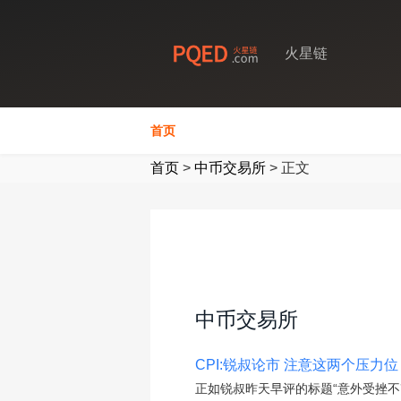
火星链
首页
首页
>
中币交易所
>
正文
中币交易所
CPI:锐叔论市 注意这两个压力位
正如锐叔昨天早评的标题“意外受挫不