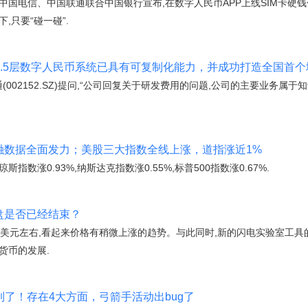
,中国电信、中国联通联合中国银行宣布,在数字人民币APP上线SIM卡硬
,只要“碰一碰”.
SZ)：2.5层数字人民币系统已具有可复制化能力，并成功打造全国
(002152.SZ)提问,“公司回复关于研发费用的问题,公司的主要业务属
金融数据全面发力；美股三大指数全线上涨，道指涨近1%
数涨0.93%,纳斯达克指数涨0.55%,标普500指数涨0.67%.
卖盘是否已经结束？
325美元左右,看起来价格有稍微上涨的趋势。与此同时,新的闪电实验室工
货币的发展.
到了！存在4大方面，弓箭手活动出bug了