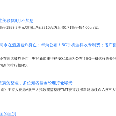
押注美联储9月不加息
959.3美元/盎司,沪金2310合约上涨0.71%至454.00元/克.
司令在酒店被炸身亡；华为公布！5G手机这样收专利费；省广集
令在酒店被炸身亡→财经新闻排行榜NO.10华为公布！5G手机这样收专利
司新闻排行榜NO.
指数震荡整理，多位知名基金经理持仓曝光……
道》主持人夏源A股三大指数震荡整理TMT赛道领涨新能源领跌 A股三大指
付宝的区别