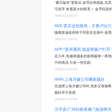
“夏日版本”更新后,金币比例崩盘,
弓箭手,有着莫大的联系！ 金币狂跌的
1900/1/1 0:00:00
AVE:普京这招真绝，不要卢比
随着莫迪政府终于同意在交易中,使用
1900/1/1 0:00:00
APP:“新房通风”就是将窗户
近几年,有越来越多的新闻媒体一再地
中的情况,引发一些悲剧.
1900/1/1 0:00:00
HHH:上海月嫂公司哪家最好
在选择上海月嫂公司时,很多父母都
最好并不容易.
1900/1/1 0:00:00
元宇宙:广州到香港澳门旅游两