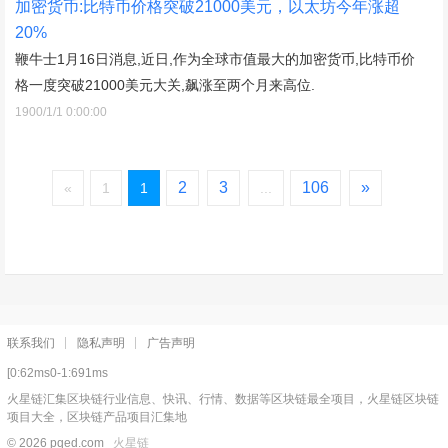
加密货币:比特币价格突破21000美元，以太坊今年涨超
20%
鞭牛士1月16日消息,近日,作为全球市值最大的加密货币,比特币价
格一度突破21000美元大关,飙涨至两个月来高位.
1900/1/1 0:00:00
2
3
106
»
«
1
1
...
联系我们
隐私声明
广告声明
[0:62ms0-1:691ms
火星链汇集区块链行业信息、快讯、行情、数据等区块链最全项目，火星链区块链
项目大全，区块链产品项目汇集地
© 2026 pqed.com
火星链