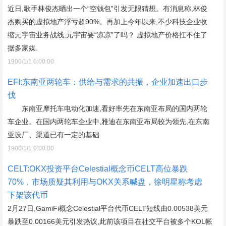
近日,歌手林俊杰晒出一个“空钱包”引发无限猜想。有消息称,林俊
杰购买的虚拟地产浮亏超90%。再加上今年以来,不少科技企业收
缩元宇宙业务战线,元宇宙要“凉凉”了吗？ 虚拟地产价格扛不住了
据多家媒.
1900/1/1 0:00:00
EFI:东南亚两轮车：供给与需求的共振，企业加速出口步
伐
东南亚摩托车电动化加速,看好率先在东南亚布局的国内两轮
车企业。在国内两轮车企业中,雅迪在东南亚布局较为领先,在东南
亚设厂、渠道已有一定的基础.
1900/1/1 0:00:00
CELT:OKX投资平台Celestial概念币CELT高位暴跌
70%，市场质疑其利用与OKX关系喊盘，徐明星称考虑
下架该代币
2月27日,GamiFi概念Celestial平台代币CELT短线由0.00538美元
暴跌至0.00166美元引发热议,此前该项目在社交平台被多个KOL帐