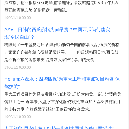
深成指、创业板指双双走弱,前者翻绿后者跌幅超过0.5%；午后A
股延续震荡态势,沪指尾盘一度翻绿.
1900/1/1 0:00:00
AAVE:日韩的西瓜价格为何昂贵？中国西瓜为何能实
现“全民自由”？
转眼到了一年盛夏之际,西瓜作为畅销全国的解暑良品,低廉的价格
让家家户户都能随心所欲消费购买。 但反观韩国日本,西瓜却
是不折不扣的奢侈果类,是寻常人家难得享用的美食.
1900/1/1 0:00:00
Helium:六盘水：四增四保“为重大工程和重点项目融资“保
驾护航“
重大工程项目作为经济发展的“加速器”,是扩大内需、促进消费的关
键抓手之一,近年来,六盘水市深化融资对接,重点加大基础设施项目
的支持力度,有效保障了经济“压舱石”的资金需求.
1900/1/1 0:00:00
人工智能:早安山东｜打掉一批倒卖国博免费门票“黄牛”；