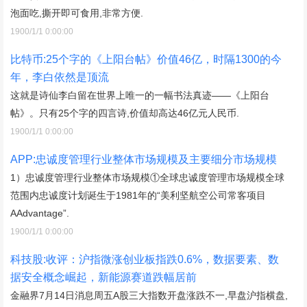
泡面吃,撕开即可食用,非常方便.
1900/1/1 0:00:00
比特币:25个字的《上阳台帖》价值46亿，时隔1300的今
年，李白依然是顶流
这就是诗仙李白留在世界上唯一的一幅书法真迹——《上阳台
帖》。只有25个字的四言诗,价值却高达46亿元人民币.
1900/1/1 0:00:00
APP:忠诚度管理行业整体市场规模及主要细分市场规模
1）忠诚度管理行业整体市场规模①全球忠诚度管理市场规模全球
范围内忠诚度计划诞生于1981年的“美利坚航空公司常客项目
AAdvantage”.
1900/1/1 0:00:00
科技股:收评：沪指微涨创业板指跌0.6%，数据要素、数
据安全概念崛起，新能源赛道跌幅居前
金融界7月14日消息周五A股三大指数开盘涨跌不一,早盘沪指横盘,