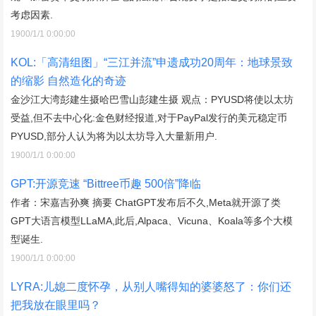
考虑因素.
1900/1/1 0:00:00
KOL:「高清组图」“三江并流”申遗成功20周年：地球景致
的缩影 自然造化的奇迹
金沙江大湾彭建生摄哈巴雪山彭建生摄 观点：PYUSD将使以太坊
受益,但不去中心化:金色财经报道,对于PayPal发行的美元稳定币
PYUSD,部分人认为将为以太坊导入大量新用户.
1900/1/1 0:00:00
GPT:开源竞速 “Bittree币趣 500倍”降临
作者：宋嘉吉孙爽 摘要 ChatGPT发布后不久,Meta就开源了类
GPT大语言模型LLaMA,此后,Alpaca、Vicuna、Koala等多个大模
型诞生.
1900/1/1 0:00:00
LYRA:儿媳二度怀孕，从别人嘴得知的婆婆怒了：你们还
把我放在眼里吗？