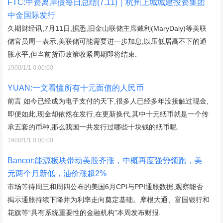
FTC:中资离岸债每日总结(7.11)｜杭州上城城建投资集团
中金国际发行
久期财经讯,7月11日,据悉,旧金山联储主席戴利(MaryDaly)等美联
储官员周一表示,美联储可能需要进一步加息,以压低居高不下的通
胀水平,但当前货币政策收紧周期即将结束.
1900/1/1 0:00:00
YUAN:一文看懂所有十元面值的人民币
前言 如今已经成为电子支付的天下,很多人已经多年没接触过现金,
即便如此,现金却依然在发行,在更新换代,其中十元纸币就是一个传
承五套的币种,那么我国一共发行过哪些十块钱的纸币呢.
1900/1/1 0:00:00
Bancor:能源板块带动美股齐涨，中概再度强势领跑，美
元两个月新低，油价涨超2%
市场等待周三和周四公布的美国6月CPI与PPI通胀数据,观察能否
揭示通胀持续下降并为利率走向奠定基础。摩根大通、富国银行和
花旗等“具有系统重要性的金融机构”本周发布财报.