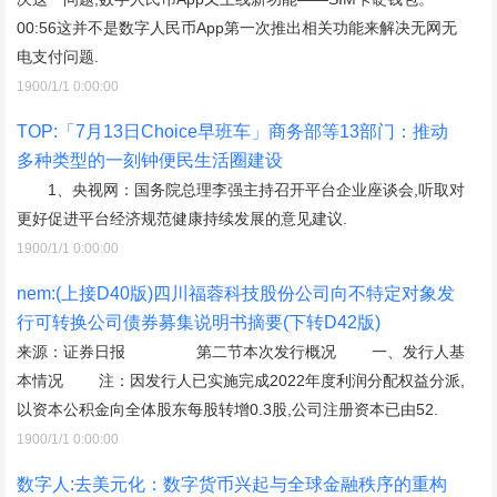
00:56这并不是数字人民币App第一次推出相关功能来解决无网无
电支付问题.
1900/1/1 0:00:00
TOP:「7月13日Choice早班车」商务部等13部门：推动
多种类型的一刻钟便民生活圈建设
1、央视网：国务院总理李强主持召开平台企业座谈会,听取对
更好促进平台经济规范健康持续发展的意见建议.
1900/1/1 0:00:00
nem:(上接D40版)四川福蓉科技股份公司向不特定对象发
行可转换公司债券募集说明书摘要(下转D42版)
来源：证券日报 第二节本次发行概况 一、发行人基
本情况 注：因发行人已实施完成2022年度利润分配权益分派,
以资本公积金向全体股东每股转增0.3股,公司注册资本已由52.
1900/1/1 0:00:00
数字人:去美元化：数字货币兴起与全球金融秩序的重构