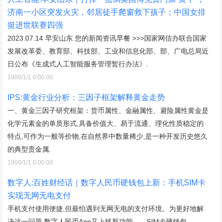
济南一小区突发火灾，邻居徒手爬窗救下孩子；中国女排
挺进世联赛四强
2023.07.14 早安山东 您的新闻资讯早餐 >>>国家网信办联合国家
发展改革委、教育部、科技部、工业和信息化部、部、广电总局近
日公布《生成式人工智能服务管理暂行办法》.
1900/1/1 0:00:00
IPS:黄金行业分析：三因子框架解释黄金走势
一、黄金三因子研究框架：货币属性、金融属性、避险属性黄金是
化学元素金的单质形式,具备价值大、易于流通、理化性质稳定的
特点,可作为一般等价物,在自然界中数量稀少,是一种开发历史悠久
的典型贵金属.
1900/1/1 0:00:00
数字人:百姓财经话｜数字人民币硬钱包上新：手机SIM卡
实现无网无电支付
手机支付使用便捷,但最怕遇到无网无电的支付环境。为更好地解
决这一问题,数字人民币App又上线新功能——SIM卡硬钱包。