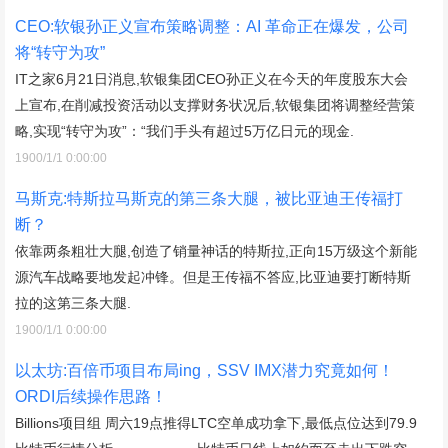
CEO:软银孙正义宣布策略调整：AI 革命正在爆发，公司
将“转守为攻”
IT之家6月21日消息,软银集团CEO孙正义在今天的年度股东大会
上宣布,在削减投资活动以支撑财务状况后,软银集团将调整经营策
略,实现“转守为攻”：“我们手头有超过5万亿日元的现金.
1900/1/1 0:00:00
马斯克:特斯拉马斯克的第三条大腿，被比亚迪王传福打
断？
依靠两条粗壮大腿,创造了销量神话的特斯拉,正向15万级这个新能
源汽车战略要地发起冲锋。但是王传福不答应,比亚迪要打断特斯
拉的这第三条大腿.
1900/1/1 0:00:00
以太坊:百倍币项目布局ing，SSV IMX潜力究竟如何！
ORDI后续操作思路！
Billions项目组 周六19点推得LTC空单成功拿下,最低点位达到79.9