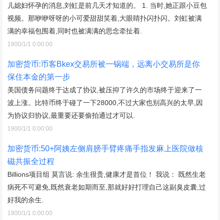
儿媳妇怀孕的消息,刘虹是前几天才知道的。 1. 当时,她正跟小豆包
视频。那咿咿呀呀的小可爱甜甜笑着,大眼睛扑闪扑闪。刘虹被满
满的幸福包围着,同时也被满满的思念牵扯着.
1900/1/1 0:00:00
加密货币:币客Bkex交易所被一锅端，远离小交易所是你
保住本金的第一步
美国债务问题终于达成了协议,被压抑了许久的市场终于迎来了一
波上涨。比特币终于碰了一下28000,不过大家也别高兴的太早,因
为协议归协议,最重要还要偷拍通过才可以.
1900/1/1 0:00:00
加密货币:50+阿姨左侧肩膀手臂疼痛手指发麻上医院做核
磁共振全过程
Billions项目组 莫言说: 余生很贵,健康才是首位！ 我说： 既然生老
病死不可避免,既然衰老如期而至,那就好好打理自己这副臭皮囊,过
好我的余生.
1900/1/1 0:00:00