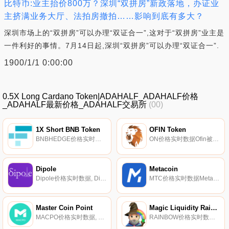
比特币:业主抬价800万？深圳“双拼房”新政落地，办证业
主挤满业务大厅、法拍房撤拍……影响到底有多大？
深圳市场上的“双拼房”可以办理“双证合一”,这对于“双拼房”业主是
一件利好的事情。7月14日起,深圳“双拼房”可以办理“双证合一”.
1900/1/1 0:00:00
0.5X Long Cardano Token|ADAHALF_ADAHALF价格
_ADAHALF最新价格_ADAHALF交易所
(00)
1X Short BNB Token
OFIN Token
BNBHEDGE价格实时数据据称,1X Short BNB Token（BNBHEDGE）是一种ERC20代币,其寻求的回报相当于币安币每日回报的-1倍.
ON价格实时数据Ofin被描述为一种非托管投资协议,使新手能够直接投资于经验丰富的加密货币交易员管理的基金。据称,Ofin投资池是非托管的,其智能订单路由器只允许交易员在预先列入白名单的流动性池之间交换资产,通过锁定交换地址和交换地址,消除了重新路由的可能性.
Dipole
Metacoin
Dipole价格实时数据, Dipole旨在建立一个可靠高效的分布式能源交易平台。Dipole允许用户在任何情况下使用区块链技术和物联网轻松交易分布式电力。对于能源供应商来说,Dipole将是未来智能城市的能源平台,为需求侧的数万亿设备有效提供能源和信息.
MTC价格实时数据Metacoin是一种使用超级账本结构的主网硬币。Metacon团队支持潜在商业模式的Meta-Token ICO,并扩展可实际运行的服务.
Master Coin Point
Magic Liquidity Rainbow
MACPO价格实时数据, 该项目声称为用户提供MACPO用于旅行预订、购物和公共交通。本内容仅供参考,您不应将任何此类信息或其他材料解释为法律、税务、投资、财务或其他建议。我们网站上的任何内容都不构成Coinmarketcap的招揽、推荐、背书或报价.
RAINBOW价格实时数据Rainbow系统通过返回RAINBOW代币的收益率,并按比例公平分配,来激励这些LP代币在WETH配对池中的注.