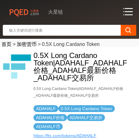
火星链
首页
>
加密货币
>
0.5X Long Cardano Token
0.5X Long Cardano
Token|ADAHALF_ADAHALF
价格_ADAHALF最新价格
_ADAHALF交易所
0.5X Long Cardano Token|ADAHALF_ADAHALF价格
_ADAHALF最新价格_ADAHALF交易所
ADAHALF
0.5X Long Cardano Token
ADAHALF价格
ADAHALF交易所
ADAHALF币
https://ftx.com/tokens/ADAHALF