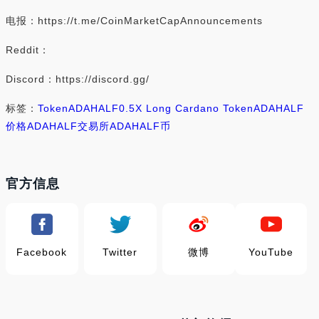
电报：https://t.me/CoinMarketCapAnnouncements
Reddit：
Discord：https://discord.gg/
标签：
Token
ADAHALF
0.5X Long Cardano Token
ADAHALF
价格
ADAHALF交易所
ADAHALF币
官方信息
Facebook
Twitter
微博
YouTube