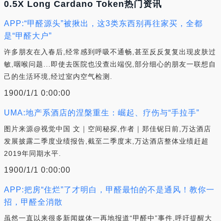
0.5X Long Cardano Token热门资讯
APP:“甲醛源头”被揪出，这3类东西别再往家买，全都
是“甲醛大户”
许多朋友在入春后,经常感到呼吸不通畅,甚至反反复复出现皮肤过
敏,咽喉问题...即使去医院也没查出端倪,部分细心的朋友一联想自
己的生活环境,经过室内空气检测.
1900/1/1 0:00:00
UMA:地产系酒店的涅槃重生：崛起、疗伤与“手拉手”
图片来源@视觉中国 文｜空间秘探,作者｜郑佳铌日前,万达酒店
发展披露二季度业绩报告,截至二季度末,万达酒店整体业绩赶超
2019年同期水平.
1900/1/1 0:00:00
APP:把房“住烂”了才明白，甲醛最怕的不是通风！教你一
招，甲醛全消散
虽然一直以来很多新闻媒体一再地报道“甲醛中”事件,呼吁提醒大