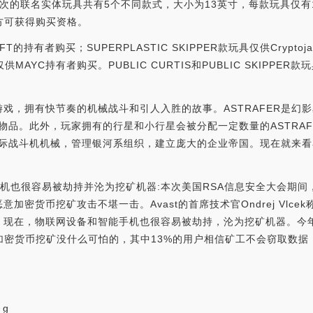
次的联名实体玩具共有5个不同款式，大小为13英寸，每款玩具仅有1
方可获得购买资格。
T的持有者购买；SUPERPLASTIC SKIPPER款玩具仅供Cryptojank
供MAYC持有者购买。PUBLIC CURTIS和PUBLIC SKIPPER款
戏，拥有快节奏的机械战斗和引人入胜的故事。ASTRAFER是幻
易物品。此外，玩家拥有的行星和小行星会被分配一定数量的ASTRA
级星际战斗机机械，管理银河系组织，建立庞大的企业帝国。现在就来
手机也很容易被劫持并沦为挖矿机器:本次美国RSA信息安全大会期间，
加密货币挖矿攻击不堪一击。Avast的首席技术官Ondrej Vlc
现在，物联网设备和智能手机也很容易被劫持，沦为挖矿机器。今年3月
加密货币挖矿没什么可怕的，其中13%的用户相信矿工不会窃取数据
_g