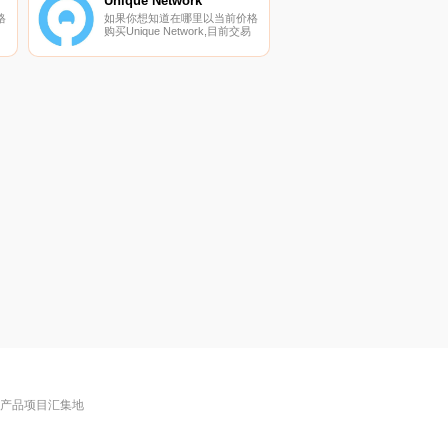
er
Unique Network
格
如果你想知道在哪里以当前价格
购买Unique Network,目前交易
{Unique Network]股票的顶级加
加
密货币交易所是HuoUNQ。您可
以在我们的加密货币交易所页面
上找到其他列表.
交
链产品项目汇集地