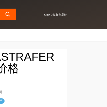
Ctrl+D收藏火星链
_ASTRAFER
新价格
所
R币