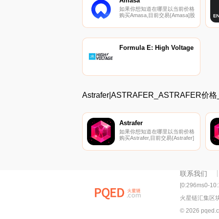
Amasa
如果你想知道在哪里以当前价格
购买Amasa,目前交易{Amasa]股
票的顶级加密货币交易所是
CoinW。您可以在我们的加密货
币交易所页面上找到其他列表。
Amasa是世界；其首个微收入流
投资平台将用户连接到Web 3.0
Formula E: High Voltage
和DeFi交叉点的多个收入提供
商.
Astrafer|ASTRAFER_ASTRAFE
Astrafer
如果你想知道在哪里以当前价格
购买Astrafer,目前交易{Astrafer]
股票的顶级加密货币交易所是
Uniswap（V2）和SushiSwap。
您可以在我们的加密货币交易所
页面上找到其他列表。幻影星系
是一款开放世界的在线太空模拟
联系我们
游戏,拥有快节奏的机械战斗和
引人入胜的故事.
[0:296ms0-10
火星链汇集区
© 2026 pqed