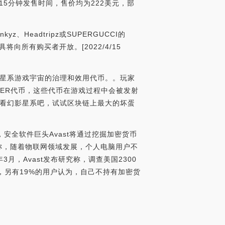
5分钟发售时间，售价均为222美元，部
yz、Headtripz或SUPERGUCCI的
玩具将向所有购买者开放。[2022/4/15
影星系游戏宇宙的治理和效用代币。。玩家
FER代币，这些代币在游戏过程中会被发射
看看幻影星系吧，试试区块链上最大的坏蛋
安全软件巨头Avast将通过挖掘加密货币
ek称，随着物联网领域发展，个人电脑用户不
，Avast发布研究称，调查美国2300
，另有19%的用户认为，自己不持有加密货