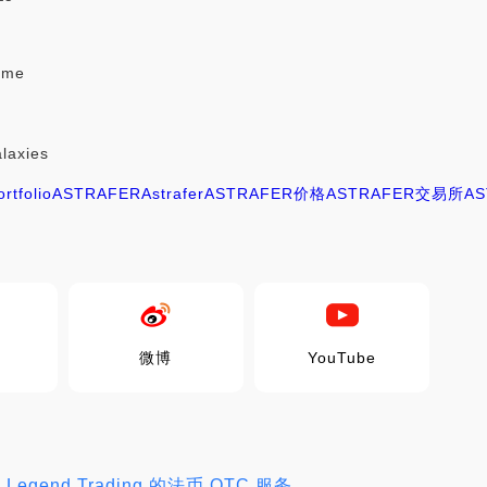
ame
laxies
rtfolio
ASTRAFER
Astrafer
ASTRAFER价格
ASTRAFER交易所
A
微博
YouTube
Legend Trading 的法币 OTC 服务