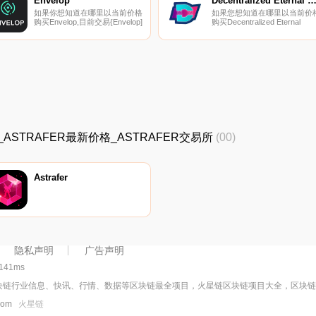
Envelop
Decentralized Eternal Virtual Travell
如果你想知道在哪里以当前价格
如果您想知道在哪里以当前价
购买Envelop,目前交易{Envelop]
购买Decentralized Eternal
股票的顶级加密货币交易所是
Virtual Traveller,目前交易
Gate.io、PancakeSwap（V2）
｛DEVTnname｝股票的顶级
和QuickSwap。您可以在我们的
密货币交易所是OKX、
加密货币交易所页面上找到其他
ByDEVTt、BingX、TapDEVTt
列表.
和Gate.io。您可以在我们的加
密货币交易所页面上找到其他
易所.
R价格_ASTRAFER最新价格_ASTRAFER交易所
(00)
Astrafer
隐私声明
广告声明
:141ms
块链行业信息、快讯、行情、数据等区块链最全项目，火星链区块链项目大全，区块
.com
火星链