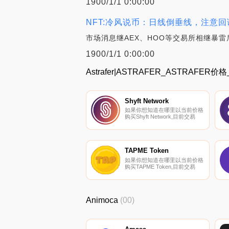
1900/1/1 0:00:00
NFT:冷风说币：日线倒垂线，注意回调风
市场消息继AEX、HOO等交易所相继暴雷后
1900/1/1 0:00:00
Astrafer|ASTRAFER_ASTRAFE
Shyft Network
如果你想知道在哪里以当前价格
购买Shyft Network,目前交易
{Shyft Network]股票的顶级加密
货币交易所是KuCoin、
Gate.io、MEXC、Bitfinex和
LATOKEN。您可以在我们的加
密货币交易所页面上找到其他列
TAPME Token
表.
如果你想知道在哪里以当前价格
购买TAPME Token,目前交易
{TAPME Token]股票的顶级加密
货币交易所是DODO（BSC）。
您可以在我们的加密货币交易所
页面上找到其他列表.
Animoca
(00)