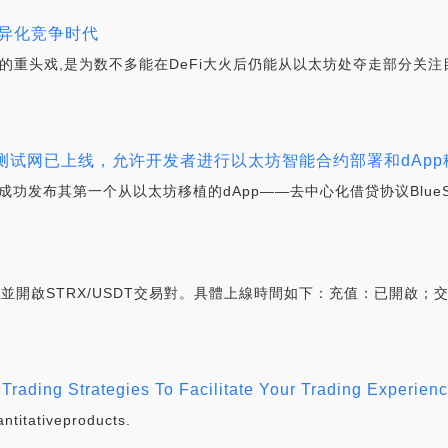
DO差异化竞争时代
21年的重头戏,是为数不多能在DeFi大火后仍能从以太坊处夺走部分关
 进度报告：测试网已上线，允许开发者进行以太坊智能合约部署和dAp
上线,并成功发布其第一个从以太坊移植的dApp——去中心化借贷协议BlueSt
並開啟STRX/USDT交易對。具體上線時間如下：充值：已開啟；交易：
Trading Strategies To Facilitate Your Trading Experien
titativeproducts.