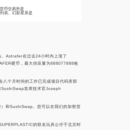
加密货币交易所是
其他列表。幻影星系是
。Astrafer在过去24小时内上涨了
TRAFER硬币，最大供应量为888077888枚
通过过去八个月时间的工作已完成项目代码库部
shiSwap首席技术官Joseph
V2）和SushiSwap。您可以在我们的加密货
公司SUPERPLASTIC的联名玩具公仔于北京时