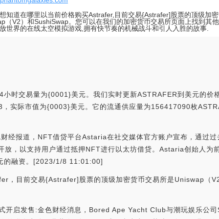
//phantomgalaxies.com
想知道在哪里以当前价格购买Astrafer,目前交易{Astrafer]股票的顶级
swap（V2）和SushiSwap。您可以在我们的加密货币交易所页面上找到
放世界的在线太空模拟游戏,拥有快节奏的机械战斗和引人入胜的故事.
4小时交易量为{0001}美元。我们实时更新ASTRAFER到美元的价格
为#223，实际市值为{0003}美元。它的流通供应量为156417090枚AS
:金色财经报道，NFT借贷平台Astaria在社交媒体官方账户宣布，
放，以支持用户通过抵押NFT进行以太坊借贷。Astaria创始人为前Su
。[2023/1/8 11:01:00]
r，目前交易{Astrafer]股票的顶级加密货币交易所是Uniswap（
式开启发售:金色财经消息，Bored Ape Yacht Club与潮玩娱乐