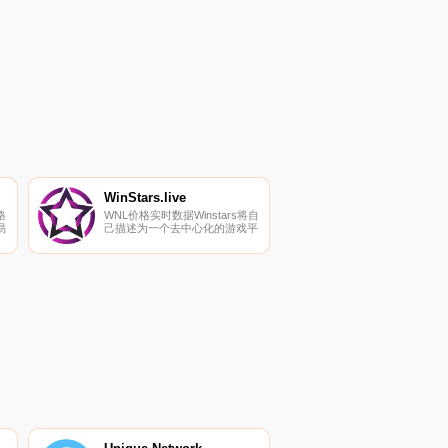
WinStars.live
格
WNL价格实时数据Winstars将自
易
己描述为一个去中心化的游戏平
台。该项目的目标是创建一个建
立在以太坊基础上的国际透明运
以
营商,允许用户查看每个注和游
上
戏的历史记录.