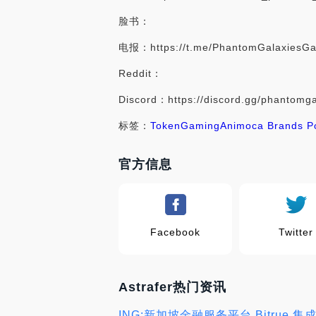
脸书：
电报：https://t.me/PhantomGalaxiesG
Reddit：
Discord：https://discord.gg/phantomga
标签：
Token
Gaming
Animoca Brands Po
官方信息
Facebook
Twitter
Astrafer热门资讯
ING:新加坡金融服务平台 Bitrue 集成 