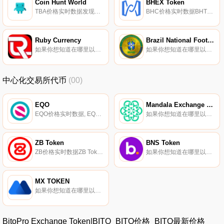
Coin Hunt World
BHEX Token
TBA价格实时数据发现隐藏的宝藏。找到钥匙,解锁金库,赚取加密货币。Coin Hunt World是一款地理定位游戏,目的是探索你周围的世界,寻找隐藏的加密货币.
BHC价格实时数据BHT是由BHEX交易平台生态系统发行的代币。
Ruby Currency
Brazil National Football Team Fan Token
如果你想知道在哪里以当前价格购买Ruby Currency,目前交易{Ruby Currency]股票的顶级加密货币交易所是VinDAX。您可以在我们的加密货币交易所页面上找到其他列表。Ruby Currency是一种ERC20代币,具有独特的推荐和持有计划.
如果你想知道在哪里以当前价格购买Brazil National Football Team Fan Token,目前交易{Brazil National Football Team Fan Token]股票的顶级加密货币交易所是BingX、Gate.io、XT.COM、MEXC和CoinEx.
中心化交易所代币
(00)
EQO
Mandala Exchange Token
EQO价格实时数据, EQONEX于2020年5月26日推出,是一家位于新加坡的集中式加密货币交易所。母公司Diginex是第一家在纳斯达克上市的加密货币交易所（纳斯达克：EQOS）。EQONEX根据新加坡金融管理局的临时豁免在新加坡境外运营,等待其根据《货币服务法》申请许可证.
如果你想知道在哪里以当前价格购买Mandala Exchange Token,目前交易{Mandala Exchange Token]股票的顶级加密货币交易所是Mandala exchange。您可以在我们的加密货币交易所页面上找到其他列表。曼达拉交易所于2020年12月开始交易.
ZB Token
BNS Token
ZB价格实时数据ZB Token（ZB）是一种交易所代币,也是｛ZB}.COM加密货币交易所的本地货币。ZB可用于购买交易费折扣的每月VIP状态计划、对交易所决策进行投票、提前访问特殊的｛ZB}启动板活动、从季节性回购中获得加密货币奖励,以及与｛ZB’交易所上市的其他加密货币进行交易.
如果你想知道在哪里以当前价格购买BNS Token,目前交易{BNS Token]股票的顶级加密货币交易所是KuCoin、MEXC、BitGlobal和Bitbns。您可以在我们的加密货币交易所页面上找到其他列表.
MX TOKEN
如果你想知道在哪里以当前价格购买MX TOKEN,目前交易{MX TOKEN]股票的顶级加密货币交易所是ByMXt、HuoMX、MEXC、ZT和JuMX。您可以在我们的加密货币交易所页面上找到其他列表。MX TOKEN（MX）是MEXC平台基于以太坊区块链开发的去中心化数字资产.
BitoPro Exchange Token|BITO_BITO价格_BITO最新价格