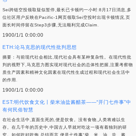
Sei跨链空投领取疑似暂停,最长已卡顿约一小时:8月17日消息,多
位社区用户反映在Pacific-1网页领取Sei空投时出现卡顿情况,页
面长时间停留在Step3步骤,无法顺利完成Claim.
1900/1/1 0:00:00
ETH:论马克思的现代性批判思想
摘要：与前现代社会相比,现代社会具有某种复杂性。在现代性批
判的视野下,马克思力图实现对现代社会的总体性把握,注重考察物
质生产因素和精神文化因素在现代性生成过程和现代社会生活中
的作用.
1900/1/1 0:00:00
EST:明代饮食文化丨柴米油盐酱醋茶——“开门七件事”中
有何民俗智慧
在社会生活中,直面生死的,便是饮食。没有食物,人类将难以生
存。在几千年的历史中,中国古人早就对吃这一项有着独到的研
究。如何吃好吃饱,总结而言,便是七件事“柴、米、油、盐、酱、