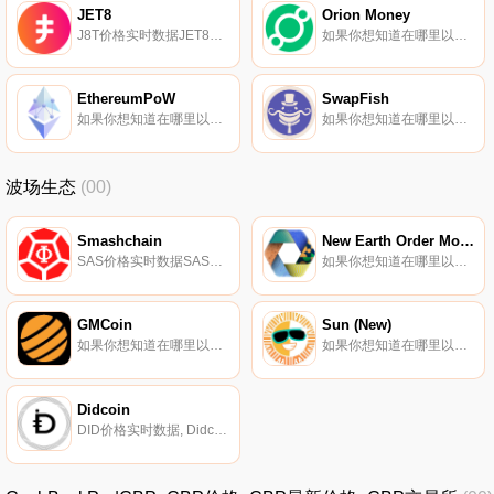
JET8
Orion Money
J8T价格实时数据JET8（J8T）是一种加密货币,在以太坊平台上运行。JET8目前的供应量为1468857774.777,其中740485259.107919正在流通。JET8的最后一个已知价格是0美元,在过去24小时内上涨了0.00。更多信息请访问https://jet8.io/.
如果你想知道在哪里以当前价格购买Orion Money,目前交易{Orion Money]股票的顶级加密货币交易所是Gate.io和PancakeSwap（V2）。您可以在我们的加密货币交易所页面上找到其他列表。要了解有关此项目的更多信息,请查看我们对Orion Money的深入了解.
EthereumPoW
SwapFish
如果你想知道在哪里以当前价格购买EthereumPoW,目前交易{EthereumPoW]股票的顶级加密货币交易所是OKX、Deepcoin、BTCEX、CoinW和Bitrue。您可以在我们的加密货币交易所页面上找到其他列表.
如果你想知道在哪里以当前价格购买SwapFish,目前交易{SwapFish]股票的顶级加密货币交易所是Uniswap（V3）（ArFISHtrum）和HotFISHt。您可以在我们的加密货币交易所页面上找到其他列表。FISH令牌是SwapFish生态系统原生的治理和实用令牌.
波场生态
(00)
Smashchain
New Earth Order Money
SAS价格实时数据SAS代币是Smash生态系统的基本组成部分。
如果你想知道在哪里以当前价格购买New Earth Order Money,目前交易{New Earth Order Money]股票的顶级加密货币交易所是BitMart。您可以在我们的加密货币交易所页面上找到其他列表.
GMCoin
Sun (New)
如果你想知道在哪里以当前价格购买GMCoin,目前交易{GMCoin]股票的顶级加密货币交易所是BitMart、LBank和ProBit Global。您可以在我们的加密货币交易所页面上找到其他列表。GMCoin是第一家基于在整个加密货币网络上开发的业务建立庞大而实用的代币模型的公司.
如果你想知道在哪里以当前价格购买Sun (New),目前交易{Sun (New)]股票的顶级加密货币交易所是Binance、OKX、CoinW、Bitrue和BySUNt。您可以在我们的加密货币交易所页面上找到其他列表.
Didcoin
DID价格实时数据, Didcoin-数字第纳尔-是中东国家的一种新金融产品。为5亿多人提供所有现代金融服务的数字项目。数字第纳尔是一个几十年前就提出想法的项目,由于数字技术的发展和区块链行业的快速发展,它现在成为可能。数字第纳尔将技术视为一种推动者和新机遇的创造者.