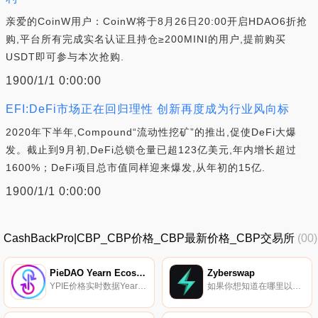
亲爱的CoinW用户：CoinW将于8月26日20:00开启HDAO6折抢
购,平台所有完成实名认证且持仓≥200MINI的用户,提前购买
USDT即可参与本次抢购.
1900/1/1 0:00:00
EFI:DeFi市场正在回归理性 创新再度成为行业风向标
2020年下半年,Compound“流动性挖矿”的推出,促使DeFi大爆
发。截止到9月初,DeFi总锁仓量已超123亿美元,年内增长超过
1600%；DeFi项目总市值同样迎来爆发,从年初的15亿.
1900/1/1 0:00:00
CashBackPro|CBP_CBP价格_CBP最新价格_CBP交易所
(00)
PieDAO Yearn Ecosystem Pie
Zyberswap
YPIE价格实时数据Yearn生态系统派（YPIE）是PieDAO；PieVaults实现,能够直接与DeFi上的协议接触,带来元治理,并为每个Pie的底层资产释放更高的生产力.
如果你想知道在哪里以当前价格购买Zyberswap,目前交易{Zyberswap]股票的顶级加密货币交易所是Bitget、MEXC、BKEX、Uniswap（V3）（ArZYBtrum）和ZT。您可以在我们的加密货币交易所页面上找到其他列表.