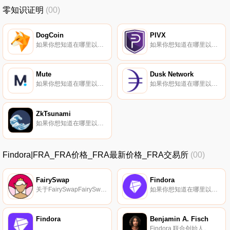
零知识证明
(00)
DogCoin
PIVX
如果你想知道在哪里以当前价格购买DogCoin,目前交易{DogCoin]股票的顶级加密货币交易所是PancakeSwap（V2）、SecondBTC和Uniswap（V2。您可以在我们的加密货币交易所页面上找到其他列表.
如果你想知道在哪里以当前价格购买PIVX,目前交易{PIVX]股票的顶级加密货币交易所是Binance、WhiteBIT、CoinEx、YoBit和Bittrex。您可以在我们的加密货币交易所页面上找到其他列表.
Mute
Dusk Network
如果你想知道在哪里以当前价格购买Mute,目前交易{Mute]股票的顶级加密货币交易所是CoinW、Bitget、BingX、MEXC和Uniswap（V3）。您可以在我们的加密货币交易所页面上找到其他列表。MUTE是Mute.io的代币,这使得加密货币和DeFi交易更容易被大众使用.
如果你想知道在哪里以当前价格购买Dusk Network,目前交易{Dusk Network]股票的顶级加密货币交易所是Binance、Bitrue、ByDUSKt、Bitget和Hotcoin Global。您可以在我们的加密货币交易所页面上找到其他列表.
ZkTsunami
如果你想知道在哪里以当前价格购买ZkTsunami,目前交易{ZkTsunami]股票的顶级加密货币交易所是Uniswap（V2）。您可以在我们的加密货币交易所页面上找到其他列表.
Findora|FRA_FRA价格_FRA最新价格_FRA交易所
(00)
FairySwap
Findora
关于FairySwapFairySwap是下一代社区驱动的隐私DEX,致力于无许可和去中心化。通过利用Findora内置的零知识证明技术,隐私DEX和像FairySwap这样的Dapps让用户能够选择他们希望在公共区块链上可见的信息,以及他们更愿意屏蔽的信息.
如果你想知道在哪里以当前价格购买Findora,目前交易{Findora]股票的顶级加密货币交易所是CoinTiger、LBank、KuCoin、Gate.io和ZT。您可以在我们的加密货币交易所页面上找到其他列表。Findora是一个具有可编程隐私的公共区块链.
Findora
Benjamin A. Fisch
Findora 联合创始人。