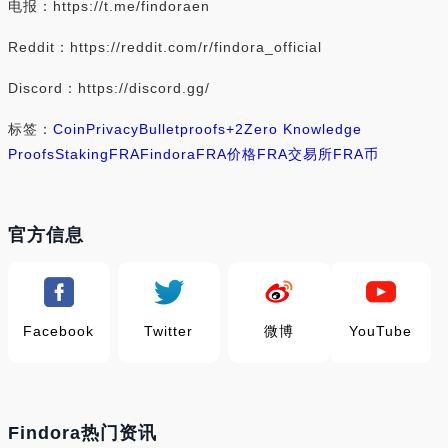
电报：https://t.me/findoraen
Reddit：https://reddit.com/r/findora_official
Discord：https://discord.gg/
标签：
Coin
Privacy
Bulletproofs
+2
Zero Knowledge
Proofs
Staking
FRA
Findora
FRA价格
FRA交易所
FRA币
官方信息
Facebook
Twitter
微博
YouTube
Findora热门资讯