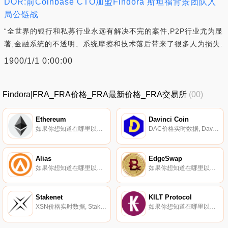
DOR:前Coinbase CTO加盟Findora 斯坦福背景团队入
局公链战
“全世界的银行和私募行业永远有解决不完的案件,P2P行业尤为显
著,金融系统的不透明、系统摩擦和技术落后带来了很多人为损失.
1900/1/1 0:00:00
Findora|FRA_FRA价格_FRA最新价格_FRA交易所
(00)
Ethereum
Davinci Coin
如果你想知道在哪里以当前价格购买Ethereum,目前交易{Ethereum]股票的顶级加密货币交易所是Binance、OKX、Deepcoin、BTCEX和Bitrue。您可以在我们的加密货币交易所页面上找到其他列表.
DAC价格实时数据, Davinci Coin（DAC）是一种在以太坊平台上运行的加密货币。该硬币为行业首个混合资产转移托管服务提供动力,该服务保护加密货币投资者和NFT购买者免受欺诈和人为错误的影响.
Alias
EdgeSwap
如果你想知道在哪里以当前价格购买Alias,目前交易{Alias]股票的顶级加密货币交易所是ProBit Global、SouthXchange、StakeCube和FreiExchange。您可以在我们的加密货币交易所页面上找到其他列表.
如果你想知道在哪里以当前价格购买EdgeSwap,目前交易{EdgeSwap]股票的顶级加密货币交易所是Gate.io和LATOKEN。您可以在我们的加密货币交易所页面上找到其他列表。EdgeSwap由Edge实验室开发,是一种基于以太坊的第2层交易协议,采用ZK Rollup技术.
Stakenet
KILT Protocol
XSN价格实时数据, Stakenet是一个为去中心化应用程序（dApp）准备的Lightning Network开源平台,其原生加密货币为XSN。它声称是第一个准备好闪电网络的Masternodes区块链.
如果你想知道在哪里以当前价格购买KILT Protocol,目前交易{KILT Protocol]股票的顶级加密货币交易所是Gate.io、MEXC、Kraken和JuKILT。您可以在我们的加密货币交易所页面上找到其他列表.