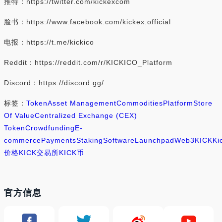
推特：https://twitter.com/kickexcom
脸书：https://www.facebook.com/kickex.official
电报：https://t.me/kickico
Reddit：https://reddit.com/r/KICKICO_Platform
Discord：https://discord.gg/
标签：
Token
Asset Management
Commodities
Platform
Store
Of Value
Centralized Exchange (CEX)
Token
Crowdfunding
E-
commerce
Payments
Staking
Software
Launchpad
Web3
KICK
Ki
价格
KICK交易所
KICK币
官方信息