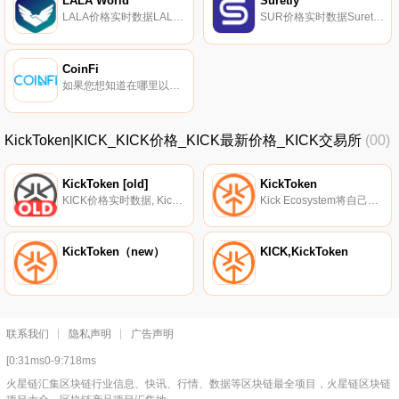
LALA World
Suretly
LALA价格实时数据LALA World（LALA）是一种加密货币,在以太坊平台上运行。LALA World目前的供应量为250000000,流通量为249332879.12。最近已知的LALA World价格为0.00045675美元,在过去24小时内上涨了5.17美元.
SUR价格实时数据Suretly（SUR）是一种于2017年推出的加密货币,在以太坊平台上运营。Suretly的电流供应量为235290.376。最近已知的Suretly价格为0.34975291美元,在过去24小时内下跌了-1.80。更多信息请访问https://surco.in.
CoinFi
如果您想知道在哪里以当前价格购买CoinFi,目前交易｛COFInname｝股票的顶级加密货币交易所是Gate.io。您可以在我们的加密货币交易所页面上找到其他交易所。CoinFi（COFI）是一种加密货币,在以太坊平台上运行.
KickToken|KICK_KICK价格_KICK最新价格_KICK交易所
(00)
KickToken [old]
KickToken
KICK价格实时数据, Kick Ecosystem将自己描述为一套金融科技工具,为来自世界各地的每一位用户提供“一站式服务”。这些工具旨在满足所有财务需求。KickToken作为一种中心货币,驻留在以太坊平台上.
Kick Ecosystem将自己描述为一套金融科技工具,为来自世界各地的每一位用户提供“一站式服务”。这些工具旨在满足所有财务需求。KickToken作为一种中心货币,驻留在以太坊平台上.
KickToken（new）
KICK,KickToken
联系我们
隐私声明
广告声明
[0:31ms0-9:718ms
火星链汇集区块链行业信息、快讯、行情、数据等区块链最全项目，火星链区块链