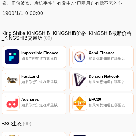
密、币值被盗、宕机事件时有发生,让币圈用户有操不完的心.
1900/1/1 0:00:00
King Shiba|KINGSHIB_KINGSHIB价格_KINGSHIB最新价格
_KINGSHIB交易所
(00)
Impossible Finance
Xend Finance
如果你想知道在哪里以当前价格购买Impossible Finance,目前交易{Impossible Finance]股票的顶级加密货币交易所是PancakeSwap（V2）和DODO（BSC）。您可以在我们的加密货币交易所页面上找到其他列表.
如果你想知道在哪里以当前价格购买Xend Finance,目前交易{Xend Finance]股票的顶级加密货币交易所是Gate.io、MEXC、AscendEX（BitMax）、PancakeSwap（V2）和JuXEND。您可以在我们的加密货币交易所页面上找到其他列表.
FaraLand
Dvision Network
如果你想知道在哪里以当前价格购买FaraLand,目前交易{FaraLand]股票的顶级加密货币交易所是MEXC和BKEX。您可以在我们的加密货币交易所页面上找到其他列表。要了解有关此项目的更多信息,请查看我们对FaraLand的深入了解.
如果你想知道在哪里以当前价格购买Dvision Network,目前交易{Dvision Network]股票的顶级加密货币交易所是CoinW、Gate.io、MEXC、Uniswap（V3）和Bithumb。您可以在我们的加密货币交易所页面上找到其他列表.
Adshares
ERC20
如果你想知道在哪里以当前价格购买Adshares,目前交易{Adshares]股票的顶级加密货币交易所是BitMart、Changelly PRO和Graviex。您可以在我们的加密货币交易所页面上找到其他列表.
如果你想知道在哪里以当前价格购买ERC20,目前交易{ERC20]股票的顶级加密货币交易所是PancakeSwap（V2）、Uniswap（BSC）、PancakeSwap和JulSwap。您可以在我们的加密货币交易所页面上找到其他列表.
BSC生态
(00)