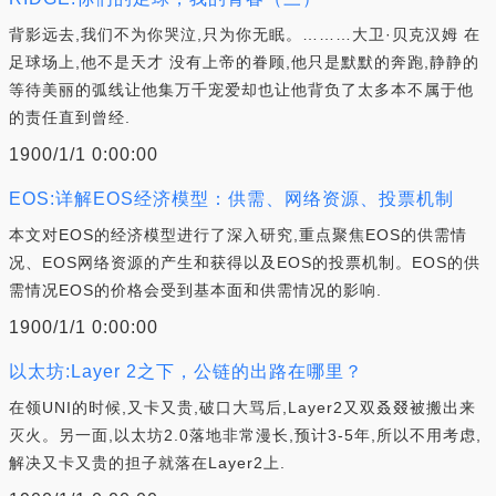
背影远去,我们不为你哭泣,只为你无眠。………大卫·贝克汉姆 在
足球场上,他不是天才 没有上帝的眷顾,他只是默默的奔跑,静静的
等待美丽的弧线让他集万千宠爱却也让他背负了太多本不属于他
的责任直到曾经.
1900/1/1 0:00:00
EOS:详解EOS经济模型：供需、网络资源、投票机制
本文对EOS的经济模型进行了深入研究,重点聚焦EOS的供需情
况、EOS网络资源的产生和获得以及EOS的投票机制。EOS的供
需情况EOS的价格会受到基本面和供需情况的影响.
1900/1/1 0:00:00
以太坊:Layer 2之下，公链的出路在哪里？
在领UNI的时候,又卡又贵,破口大骂后,Layer2又双叒叕被搬出来
灭火。另一面,以太坊2.0落地非常漫长,预计3-5年,所以不用考虑,
解决又卡又贵的担子就落在Layer2上.