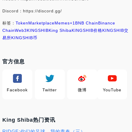
Discord：https://discord.gg/
标签：
Token
Marketplace
Memes
+1
BNB Chain
Binance
Chain
Web3
KINGSHIB
King Shiba
KINGSHIB价格
KINGSHIB交
易所
KINGSHIB币
官方信息
Facebook
Twitter
微博
YouTube
King Shiba热门资讯
RIDGE:你们的足球，我的青春（三）