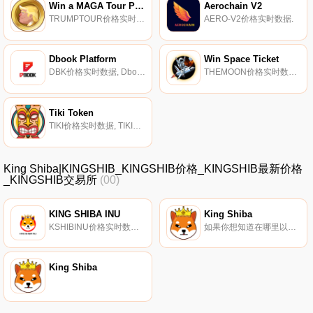
Win a MAGA Tour Package
Aerochain V2
TRUMPTOUR价格实时数据现在总统正计划重返“再次拯救美国”,我们想给你一个赢得彩票的机会,让你真正见到#45和伟大的Bill O•；赖利亲自与“特朗普；历史之旅；.
AERO-V2价格实时数据.
Dbook Platform
Win Space Ticket
DBK价格实时数据, Dbook Platform希望创建一个去中心化的商业运营,让每个代币持有者都对如何开展和运营业务有发言权,并从业务本身获得股息和利润分享.
THEMOON价格实时数据, WinSpaceTicket为您提供了一个赢得太空门票资金的机会,目标是让尽可能多的获奖者。WinSpaceTicket是币安智能链上的一个反射式defi代币.
Tiki Token
TIKI价格实时数据, TIKI是币安智能链（BSC）上产生收益的合同的下一个演变：你可以在BNB而不是代币中获得奖励。经典再分配这是Safemoon推广的一个概念。该机制激励代币持有者持有代币,以从交易（买卖）中赚取股息。再分配基于百分比（在合同中）、当前代币余额和持有者数量.
King Shiba|KINGSHIB_KINGSHIB价格_KINGSHIB最新价格
_KINGSHIB交易所
(00)
KING SHIBA INU
King Shiba
KSHIBINU价格实时数据, 该迷因币以流行的日本犬种Shiba Inu命名,该平台的吉祥物以类似Dogecoin吉祥物的Shiba小狗为原型。Doge模仿者在币安的创新区推出,这是新的创新硬币的先驱。KING SHIBA INU在五月份看到其市场价值大幅提升时,已经积累了广泛的声誉.
如果你想知道在哪里以当前价格购买King Shiba,目前交易{King Shiba]股票的顶级加密货币交易所是CoinTiger、LBank、Gate.io、XT.COM和LATOKEN。您可以在我们的加密货币交易所页面上找到其他列表.
King Shiba