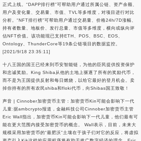
正式上线。“DAPP排行榜”可帮助用户通过所属公链、资产余额、
用户及变化量、交易量、市值、TVL等多维度，对项目进行对比
分析。“NFT排行榜”可帮助用户通过交易量、价格24h/7D涨幅、
持有者数量、地板价、发行总量、市值等多维度，横向或纵向评
估NFT价值。该功能现已支持ETH、POS、BSC、EOS、
Ontology、ThunderCore等19条公链项目的数据监控。
[2021/9/18 23:35:11]
十八王国的国王已经来到币安智能链，为他的臣民提供投资保护
和忠诚奖励。King Shiba从他的土地上驱逐了所有的奖励代币，
而不是为王国提供反射和每日燃烧，以给它最好的登月机会。卖
掉你持有的所有农民shiba和floki代币，向Shibas国王致敬！
声音 | Cinnober加密货币主管：加密货币Kin可能会影响下一代
儿童:据ambcrypto报道，金融科技公司Cinnober加密货币主管
Eric Wall指出，加密货币Kin可能会影响下一代儿童，他们最有可
能在更大范围内接受加密货币的概念。 Wall表示，目前，未来大
规模采用加密货币的“最肥沃”土壤在于孩子们对它的反应，将虚拟
资产引入Kik这样的应用程序将有助于推广数字经济的理念。Eric