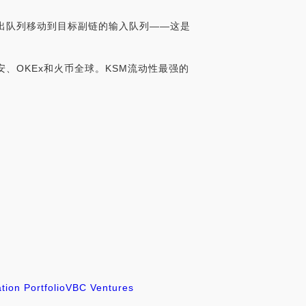
输出队列移动到目标副链的输入队列——这是
安、OKEx和火币全球。KSM流动性最强的
tion Portfolio
VBC Ventures