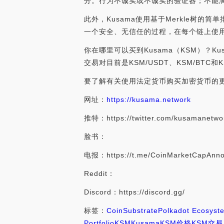
分。行为不诚实或不诚实的验证器；不能
此外，Kusama使用基于Merkle树
一个安全、无信任的过程，在每个链上使
你在哪里可以买到Kusama（KSM）？
交易对目前是KSM/USDT、KSM/BTC和K
要了解有关使用法定货币购买加密货币的
网址：
https://kusama.network
推特：https://twitter.com/kusamanetwo
脸书：
电报：https://t.me/CoinMarketCapAnn
Reddit：
Discord：https://discord.gg/
标签：
Coin
Substrate
Polkadot Ecosyst
Portfolio
KSM
Kusama
KSM价格
KSM交易