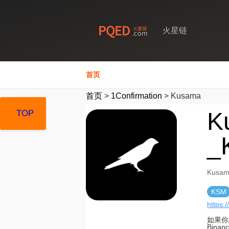
火星链
首页
首页
>
1Confirmation
>
Kusama
K
TOP
TOP
TOP
_
Kusa
KSM
https:
如果你
Bina