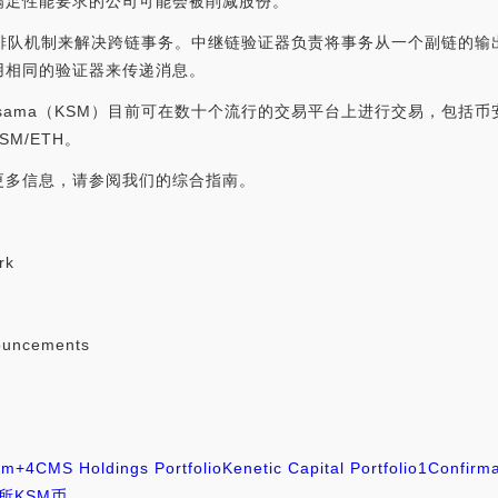
满足性能要求的公司可能会被削减股份。
的简单排队机制来解决跨链事务。中继链验证器负责将事务从一个副链的
用相同的验证器来传递消息。
Kusama（KSM）目前可在数十个流行的交易平台上进行交易，包括币
SM/ETH。
更多信息，请参阅我们的综合指南。
rk
ouncements
em
+4
CMS Holdings Portfolio
Kenetic Capital Portfolio
1Confirma
所
KSM币