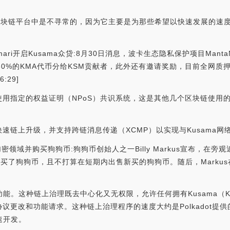
ma在区块链平台中是不寻常的，因为它主要是为那些希望以快速发展的
ri开启Kusama众贷:8月30日消息，波卡生态隐私保护项目MantaNetw
至多30%的KMA代币分给KSM贡献者，此外还有邀请奖励，目前全网质押
:29]
用指定的权益证明（NPoS）共识系统，这是其他几个区块链使用
速链上升级，并支持跨链消息传递（XCMP）以实现与Kusama网
重返加密领域并购买狗狗币:狗狗币创始人之一Billy Markus宣布，
ood购买了狗狗币，且不打算在短期内出售新买的狗狗币。随后，Mark
上治理功能。这种链上治理既去中心化又无权限，允许任何拥有Kusam
议更改和功能请求。这种链上治理程序的速度大约是Polkadot提
速开发。