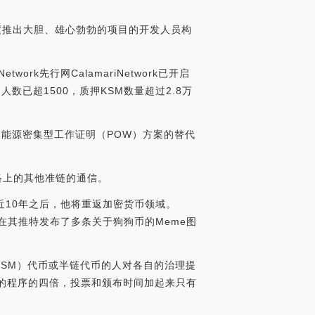
速度推出大胆、雄心勃勃的项目的开发人员构
ork先行网CalamariNetwork已开启
人数已超1500，质押KSM数量超过2.8万
的能源密集型工作证明（POW）方案的替代
络上的其他准链的通信。
在旁观近10年之后，他将重返加密货币领域。
us在其推特发布了多条关于狗狗币的Meme图
a（KSM）代币或半链代币的人对各自的治理提
供的程序的四倍，投票和颁布时间加起来只有