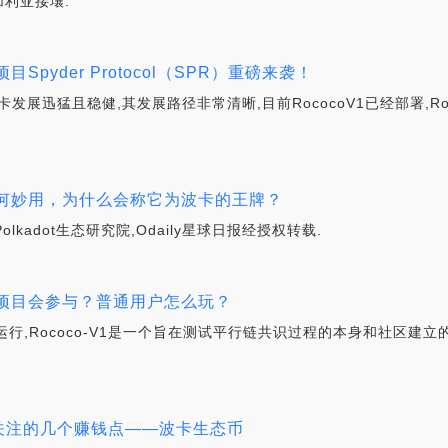
利亚接壤.
Spyder Protocol（SPR）重磅来袭！
波卡发展迅猛且稳健,其发展路径非常清晰,目前RococoV1已经部署,Ro
竟有何妙用，为什么会称它为波卡的王牌？
olkadot生态研究院,Odaily星球日报经授权转载.
些项目会参与？普通用户怎么玩？
并运行,Rococo-V1是一个旨在测试平行链共识过程的本身和社区
必须要关注的几个赚钱点——波卡生态币