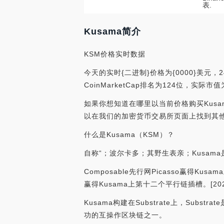
表.
Kusama简介
KSM价格实时数据
今天的实时{二进制}价格为{0000}美元，
CoinMarketCap排名为124位，实际
如果你想知道在哪里以当前价格购买Kusama，
以在我们的加密货币交易所页面上找到其
什么是Kusama（KSM）？
自称“；波尔卡多；其野生表亲；Kusa
Composable先行网Picasso赢得Ku
赢得Kusama上第十二个平行链插槽。[2021/1
Kusama构建在Substrate上，Substra
功的互操作区块链之一。