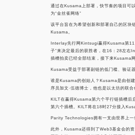
通过在Kusama上部署，快节奏的项目可
为“金丝雀网络”
该平台旨在为希望创新和部署自己的区块链
Kusama。
Interlay先行网Kintsugi赢得Kus
子”来决定最后的获胜者，在16：28左右Inte
插槽拍卖已经全部结束，接下来Kusama网络将
Kusama受益于部署副链的低门槛、验
谁是Kusama的创始人？Kusama是由创建
序员加文·伍德博士，他也是以太坊的联合
KILT在赢得Kusama第六个平行链插槽后启
第六个插槽。KILT将在18时27分接入Kusam
Parity Technologies拥有一支
此外，Kusama还得到了Web3基金会