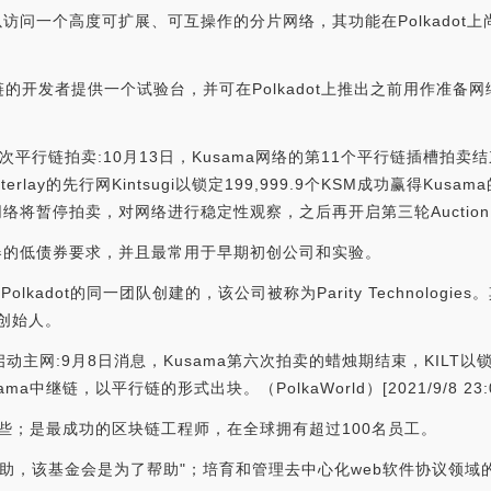
以访问一个高度可扩展、可互操作的分片网络，其功能在Polkadot上
的开发者提供一个试验台，并可在Polkadot上推出之前用作准备
ama第11次平行链拍卖:10月13日，Kusama网络的第11个平行链插槽
rlay的先行网Kintsugi以锁定199,999.9个KSM成功赢得Kus
暂停拍卖，对网络进行稳定性观察，之后再开启第三轮Auction。[2021/
证器的低债券要求，并且最常用于早期初创公司和实验。
Polkadot的同一团队创建的，该公司被称为Parity Technolo
创始人。
动主网:9月8日消息，Kusama第六次拍卖的蜡烛期结束，KILT以锁定2
a中继链，以平行链的形式出块。（PolkaWorld）[2021/9/8 23:0
由世界上一些；是最成功的区块链工程师，在全球拥有超过100名员工。
的资助，该基金会是为了帮助"；培育和管理去中心化web软件协议领域