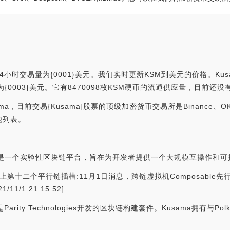
24小时交易量为{0001}美元。我们实时更新KSM到美元的价格。Kus
市值为{0003}美元。它有8470098枚KSM硬币的流通供应量，目前还
目前交易{Kusama]股票的顶级加密货币交易所是Binance、OKX、D
他列表。
ma是一个实验性区块链平台，旨在为开发者提供一个大规模互操作和
sama上第十二个平行链插槽:11月1日消息，跨链虚拟机Composable先
1/1 21:15:52]
te是Parity Technologies开发的区块链构建套件。Kusama拥有与P