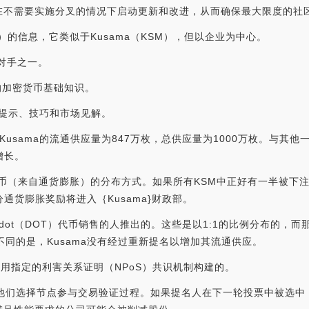
在不需要实施分叉的情况下启动更新和改进，从而确保最大限度的社
OT）的信息，它类似于Kusama（KSM），但以企业为中心。
争对手之一。
复习您的加密货币基础知识。
息、提示、技巧和市场见解。
，Kusama的流通供应量为847万枚，总供应量为1000万枚。与
增长。
币（来自通货膨胀）的分布方式。如果所有KSM中正好有一半被下注，
通货膨胀奖励将进入｛Kusama}财政部。
kadot（DOT）代币销售的人推出的。这些是以1:1的比例分布的，
不同的是，Kusama没有经过重新提名以增加其流通供应。
是使用指定的利害关系证明（NPoS）共识机制构建的。
，他们选择节点参与交易验证过程。如果提名人在下一轮投票中被选中