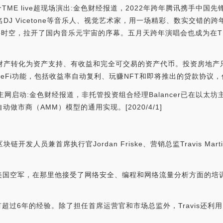
ME live超现场演出:金色财经报道，2022年跨年腾讯携手中国先锋电
、国际知名DJ Vicetone等音乐人、视觉艺术家，用一场精彩、数实交
时空，拉开了国内音乐元宇宙的序幕。五月天跨年演唱会也成为在TMELA
世界的财产转化为资产支持、有收益和完全可交易的资产代币。投资房地
eFi功能，包括收益率自动复利、玩赚NFT和即将推出的贷款协议
坊主网启动:金色财经报道，非托管投资组合经理Balancer已在以太坊主
自动做市商（AMM）模型的通用实现。[2020/4/1]
链开发人员兼首席执行官Jordan Friske、营销总监Travis Mart
美国空军，在那里他接受了网络安全、编程和网络流量分析方面的培
有超过6年的经验。除了担任首席运营官和市场总监外，Travis还利用自