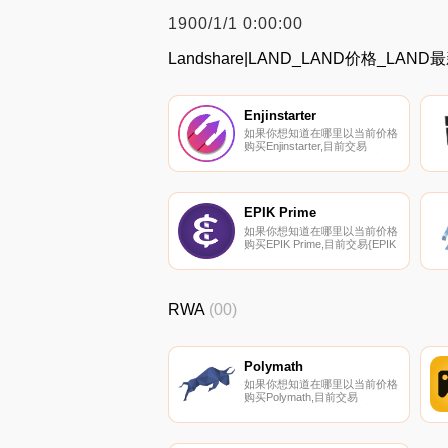
1900/1/1 0:00:00
Landshare|LAND_LAND价格_LA
Enjinstarter
如果你想知道在哪里以当前价格
购买Enjinstarter,目前交易
{Enjinstarter]股票的顶级加密货
币交易所是Gate.io、MEXC、
LATOKEN、
PancakeSwap（V2）和
Uniswap（V2。您可以在我们的
EPIK Prime
加密货币交易所页面上找到其他
如果你想知道在哪里以当前价格
列表.
购买EPIK Prime,目前交易{EPIK
Prime]股票的顶级加密货币交易
所是Bitrue、KuCoin、Gate.io、
HuoEPIK和BKEX。您可以在我
们的加密货币交易所页面上找到
RWA
(00)
其他列表.
Polymath
如果你想知道在哪里以当前价格
购买Polymath,目前交易
{Polymath]股票的顶级加密货币
交易所是Bitget、Gate.io、
Coinbase Exchange、