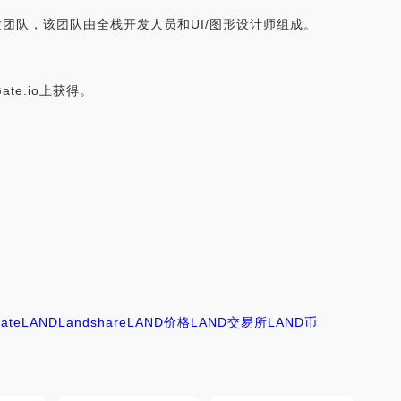
的web开发团队，该团队由全栈开发人员和UI/图形设计师组成。
ate.io上获得。
tate
LAND
Landshare
LAND价格
LAND交易所
LAND币