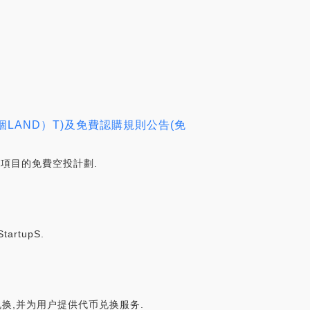
564個LAND）T)及免費認購規則公告(免
區塊鏈項目的免費空投計劃.
tartupS.
次合约兑换,并为用户提供代币兑换服务.