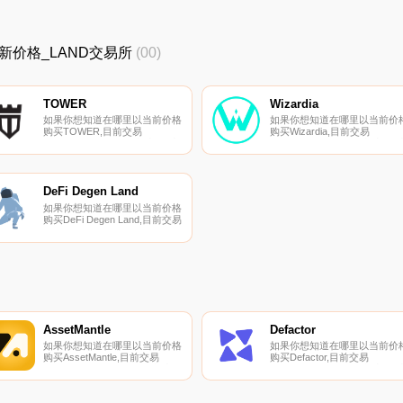
ND最新价格_LAND交易所
(00)
TOWER
Wizardia
如果你想知道在哪里以当前价格
如果你想知道在哪里以当前价
购买TOWER,目前交易
购买Wizardia,目前交易
{TOWER]股票的顶级加密货币
{Wizardia]股票的顶级加密货币
交易所是KuCoin、MEXC、
交易所是CoinTiger、
Uniswap（V3）、CoinEx和
DigiFinex、Gate.io和
Uniswap。您可以在我们的加密
LATOKEN。您可以在我们的
货币交易所页面上找到其他列
密货币交易所页面上找到其他
DeFi Degen Land
表.
表.
如果你想知道在哪里以当前价格
购买DeFi Degen Land,目前交易
{DeFi Degen Land]股票的顶级
加密货币交易所是CoinTiger和
PancakeSwap（V2）。您可以
在我们的加密货币交易所页面上
找到其他列表.
AssetMantle
Defactor
如果你想知道在哪里以当前价格
如果你想知道在哪里以当前价
购买AssetMantle,目前交易
购买Defactor,目前交易
{AssetMantle]股票的顶级加密货
{Defactor]股票的顶级加密货币
币交易所是Bitrue、LBank、
交易所是BingX、MEXC、ProBi
MEXC和QuickSwap。您可以在
Global和HotFACTRt。您可以