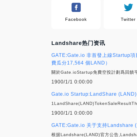
Facebook
Twitter
Landshare热门资讯
GATE:Gate.io 非首發上線Star
費瓜分17,564 個LAND）
關於Gate.ioStartup免費空投計劃爲回
1900/1/1 0:00:00
Gate.io Startup:LandShare (LAND) 
1LandShare(LAND)TokenSaleResultThe
1900/1/1 0:00:00
GATE:Gate.io 关于支持Landsha
根据Landshare(LAND)官方公告,La