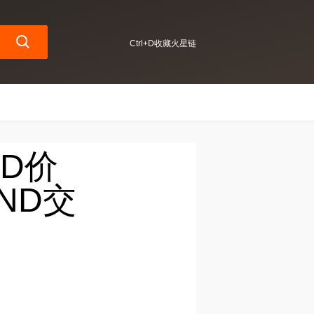
Ctrl+D收藏火星链
ND价
ND交