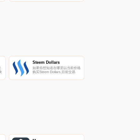
加密货币交易所是OKX、
DigiFinex、BingX、KuCoin和
Gate.io。您可以在我们的加密
货币交易所页面上找到其他交易
所.
Steem Dollars
是
如果你想知道在哪里以当前价格
块
购买Steem Dollars,目前交易
供
{Steem Dollars]股票的顶级加密
货币交易所是UpSBDt、
HitBTC、Bittrex和GOPAX。您
可以在我们的加密货币交易所页
面上找到其他列表。Steem
Dollars（SBD）是一种加密货
币.