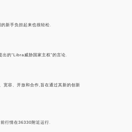
托圈的新手负担起来也很轻松.
提出的“Libra威胁国家主权”的言论.
稳定、宽容、开放和合作,旨在通过其新的创新
行情在36330附近运行.