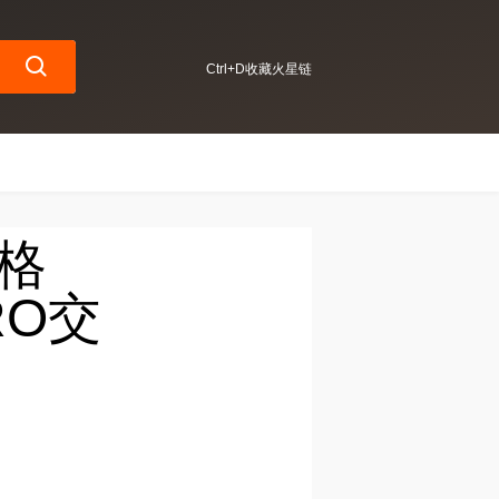
Ctrl+D收藏火星链
价格
RO交