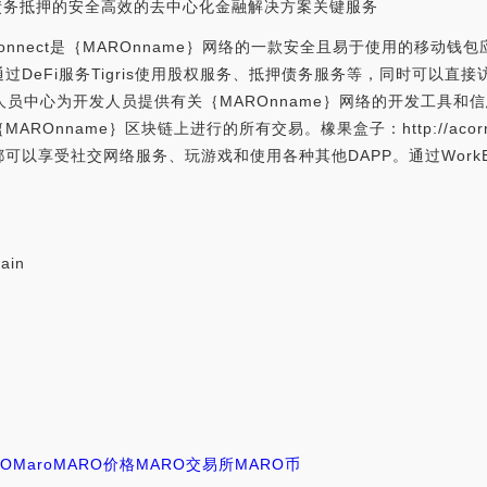
用于质押和债务抵押的安全高效的去中心化金融解决方案关键服务
roMaroConnect是｛MAROnname｝网络的一款安全且易于使用的移动
DeFi服务Tigris使用股权服务、抵押债务服务等，同时可以直接访
o开发人员中心为开发人员提供有关｛MAROnname｝网络的开发工具和信息。Mar
nname｝区块链上进行的所有交易。橡果盒子：http://acornbo
以享受社交网络服务、玩游戏和使用各种其他DAPP。通过WorkB
ain
RO
Maro
MARO价格
MARO交易所
MARO币