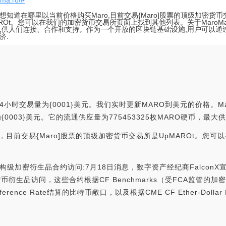
/ma.ro/#
想知道在哪里以当前价格购买Maro,目前交易{Maro]股票的顶级加密货
AROt。您可以在我们的加密货币交易所页面上找到其他列表。关于MaroM
,供人们连接、合作和支持。作为一个开放的区块链基础设施,用户可以通过
济.
24小时交易量为{0001}美元。我们实时更新MARO到美元的价格。Ma
值为{0003}美元。它的流通供应量为775453325枚MARO硬币，最大供
，目前交易{Maro]股票的顶级加密货币交易所是UpMAROt。您
合作提供机构级加密衍生品合约访问:7月18日消息，数字资产经纪商Falc
币衍生品访问，这些合约根据CF Benchmarks（受FCA监管
Reference Rate结算的比特币敞口，以及根据CME CF Ether-Dolla