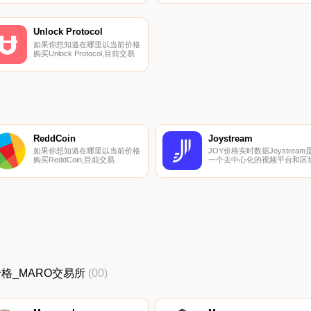
的原生币BIND。Compendia是
一个去中心化的网络,任何人都
可以在这里创建并贡献任何类别
的开放数据库（例如应用程序、
Unlock Protocol
市场、加密货币、音乐、视频、
如果你想知道在哪里以当前价格
游戏等）.
购买Unlock Protocol,目前交易
{Unlock Protocol]股票的顶级加
密货币交易所是
Uniswap（V2）。您可以在我们
的加密货币交易所页面上找到其
他列表.
ReddCoin
Joystream
如果你想知道在哪里以当前价格
JOY价格实时数据Joystream
购买ReddCoin,目前交易
一个去中心化的视频平台和区
{ReddCoin]股票的顶级加密货币
链。它；s由本机$JOY令牌提
交易所是YoBit、Bittrex、
支持.
LiteBit.eu和StakeCube。您可以
在我们的加密货币交易所页面上
找到其他列表.
新价格_MARO交易所
(00)