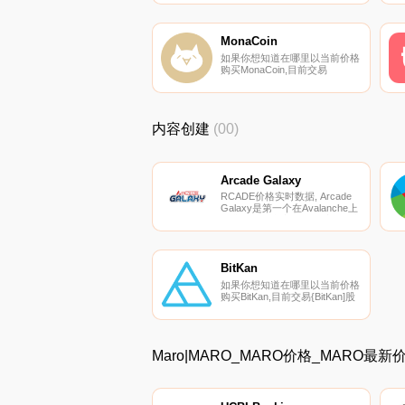
更健康的用户来激励健康的生活
方式,使其成为第一个社交、游
戏化、跨链、多奖励的移动赚取
项目.
MonaCoin
如果你想知道在哪里以当前价格
购买MonaCoin,目前交易
{MonaCoin]股票的顶级加密货币
交易所是CoinEx、ProBit
Global、MONAtFlyer、Bitbank
和Finexbox。您可以在我们的加
内容创建
(00)
密货币交易所页面上找到其他列
表.
Arcade Galaxy
RCADE价格实时数据, Arcade
Galaxy是第一个在Avalanche上
免费玩、玩和赚取街机手机游戏
平台。不仅仅是一款游戏,它还
是一个存在多个游戏星球的“街
机”,用户可以建立自己的迷你游
戏级别,也可以在其中与其他人
BitKan
竞争.
如果你想知道在哪里以当前价格
购买BitKan,目前交易{BitKan]股
票的顶级加密货币交易所是
OKX、HuoKAN、BitUBU、
Bitfinex和CoinEx。您可以在我
们的加密货币交易所页面上找到
Maro|MARO_MARO价格_MARO最
其他列表。BitKan（KAN）是一
种加密货币,在以太坊平台上运
行.