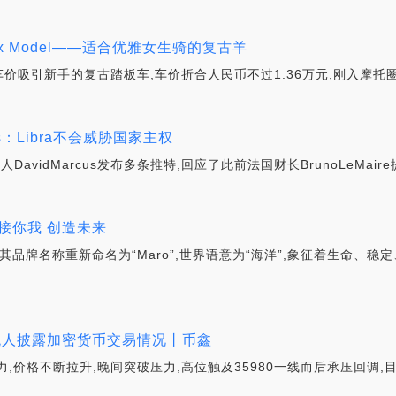
25 x Model——适合优雅女生骑的复古羊
廉的车价吸引新手的复古踏板车,车价折合人民币不过1.36万元,刚入摩
us：Libra不会威胁国家主权
avidMarcus发布多条推特,回应了此前法国财长BrunoLeMaire
 连接你我 创造未来
布将其品牌名称重新命名为“Maro”,世界语意为“海洋”,象征着生命、
税人披露加密货币交易情况丨币鑫
价格不断拉升,晚间突破压力,高位触及35980一线而后承压回调,目前