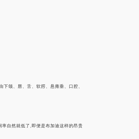
由下颌、唇、舌、软腭、悬雍垂、口腔、
润率自然就低了,即便是布加迪这样的昂贵