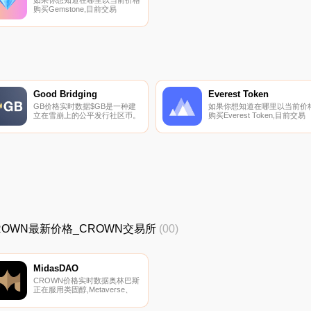
购买Gemstone,目前交易
{Gemstone]股票的顶级加密货
币交易所是
SushiSwap（ArGEMtrum）。
您可以在我们的加密货币交易所
页面上找到其他列表。
Adv3nture.xyz是一个web3游戏
生态系统,旨在开放、互操作和
社区所有.
Good Bridging
Everest Token
GB价格实时数据$GB是一种建
如果你想知道在哪里以当前价
立在雪崩上的公平发行社区币。
购买Everest Token,目前交易
{Everest Token]股票的顶级加
货币交易所是Lydia Finance。
您可以在我们的加密货币交易
页面上找到其他列表.
_CROWN最新价格_CROWN交易所
(00)
MidasDAO
CROWN价格实时数据奥林巴斯
正在服用类固醇,Metaverse、
P2E游戏、收益聚合器、计息代
币和其他投资的收入源源不断.