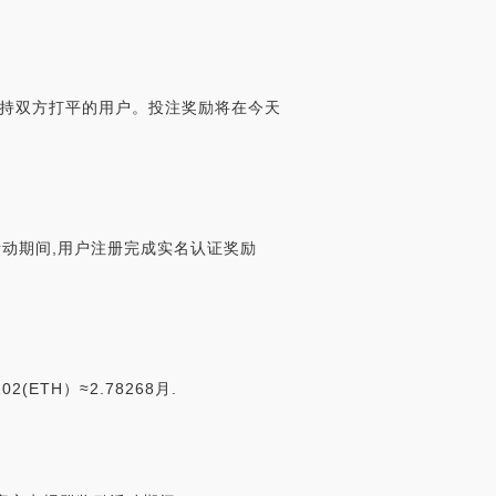
喜支持双方打平的用户。投注奖励将在今天
???1活动期间,用户注册完成实名认证奖励
102(ETH）≈2.78268月.