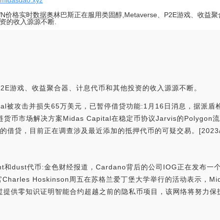
//midasdao.xyz
WN价格实时数据奥林巴斯正在服用类固醇,Metaverse、P2E游戏、收
资的收入源源不断.
e、P2E游戏、收益聚合器、计息代币和其他投资的收入源源不断。
pital被攻击并损失65万美元，已暂停借贷功能:1月16日消息，据派
），跨链货币市场解决方案Midas Capital在稳定币协议Jarvis的Po
lygon池的借贷，目前正在调查涉及最近添加的抵押代币的可疑交易。[2023/1/1
ght和dust代币:金色财经报道，Cardano背后的公司IOG正在发布
Charles Hoskinson周五在苏格兰爱丁堡大学举行的活动表示，M
将通过提供零知识证明智能合约超越之前的隐私币项目，该网络将努力