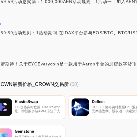
23:59:59活动总奖励：1,000,000AEN活动规则：1活动一：加入
a
3:59:59活动规则：1活动期间,在IDAX平台参与EOS/BTC、BTC/USD
请期待！关于EYCEverycoin是一款用于Aaron平台的加密数字货币
_CROWN最新价格_CROWN交易所
(00)
ElasticSwap
Deflect
TIC价格实时数据, ElasticSwap
DEFLCT价格实时数据DeFi混
是一种新的多链AMM,专注于支
无摩擦盈利、股权池、锁定流
持像$AMPL这样的弹性供应代
性、供应消耗和提振.
币。我们使用Uniswap不变公式
x*y=k的变体"；额外的“"；在将
新的流动性添加到特定池之前,
在将基础重新绑定到侧面的过程
Gemstone
中获得的代币.
如果你想知道在哪里以当前价格