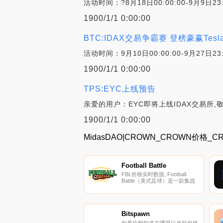
活动时间：?8月18日00:00:00-9月9日
1900/1/1 0:00:00
BTC:IDAX交易争霸赛 登榜豪赢Tesl
活动时间：9月10日00:00:00-9月27日2
1900/1/1 0:00:00
TPS:EYC上线预告
亲爱的用户：EYC即将上线IDAX交易所,敬
1900/1/1 0:00:00
MidasDAO|CROWN_CROWN价格
Football Battle
FBL价格实时数据, Football
Battle（美式足球）是一款集战
略和动作游戏于一体的创新游
戏。游戏开发商的灵感来源于
Axie Infinity的获胜游戏赚取策
略,并专注于通过类似的游戏赚
取经济效益来制作更好、更有趣
Bitspawn
的战斗游戏.
如果你想知道在哪里以当前价格