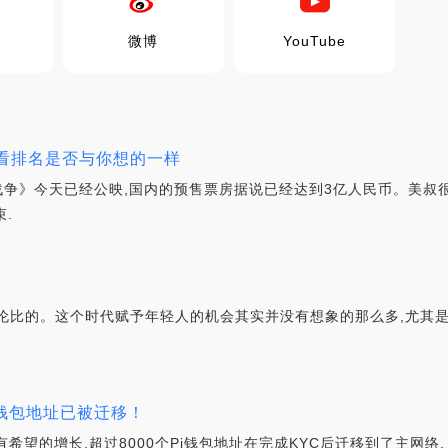
微博
YouTube
看看排名是否与你想的一样
战争》今天已经公映,国内的预售票房据说已经达到3亿人民币。美叔很
.
伦比的。这个时代赋予年轻人的机会其实并没有想象的那么多,尤其
个钱包地址已被迁移！
希望的增长,超过8000个Pi钱包地址在完成KYC后迁移到了主网络.