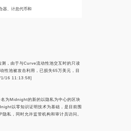
益聚合器、计息代币和
盾检测，由于与Curve流动性池交互时的只读
lygon流动性池被攻击利用，已损失65万美元，目
6 11:13:58]
一个名为Midnight的新的以隐私为中心的区块
idnight以零知识证明技术为基础，是目前围
保护隐私，同时允许监管机构和审计员访问。