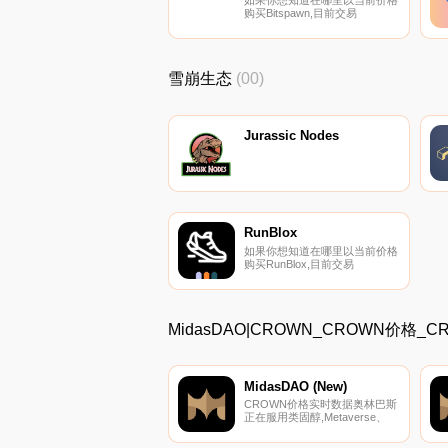
购买Bitspawn,目前交易
{Bitspawn]股票的顶级加密货币
交易所是MEXC、ProBit
Global、Jupiter、Bittrex和
Raydium。您可以在我们的加密
雪崩生态
(00)
货币交易所页面上找到其他列
表。｛二进制｝：卓越的电子竞
技体验可在全球范围内在线访
问.
Jurassic Nodes
RunBlox
如果你想知道在哪里以当前价格
购买RunBlox,目前交易
{RunBlox]股票的顶级加密货币
交易所是Trader Joe（雪崩）。
您可以在我们的加密货币交易所
页面上找到其他列表。RunBlox
MidasDAO|CROWN_CROWN价格
融合了真实的物理世界和Bloxes
生活的虚拟世界。一旦推
出,NFT持有者将能够在四处走
动时赚取代币.
MidasDAO (New)
CROWN价格实时数据奥林巴斯
正在服用类固醇,Metaverse、
P2E游戏、收益聚合器、计息代
币和其他投资的收入源源不断.