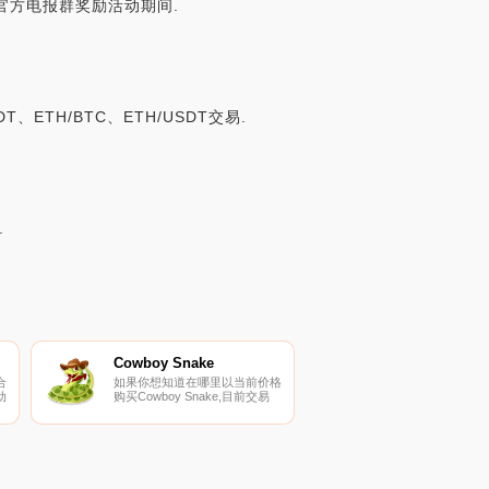
AEN官方电报群奖励活动期间.
T、ETH/BTC、ETH/USDT交易.
.
Cowboy Snake
合
如果你想知道在哪里以当前价格
动
购买Cowboy Snake,目前交易
{Cowboy Snake]股票的顶级加
密货币交易所是
PancakeSwap（V2）。您可以
在我们的加密货币交易所页面上
找到其他列表.