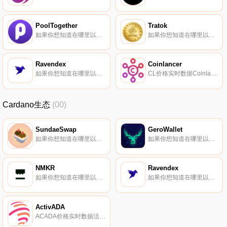
PoolTogether
Tratok
如果你想知道在哪里以当前价格购买PoolTogether,目前交易{PoolTogether]股票的顶级加密货币交易所是Gate.io、Uniswap（V3）、HotPOOLt和Uniswap。您可以在我们的加密货币交易所页面上找到其他列表.
如果你想知道在哪里以当前价格购买Tratok,目前交易{Tratok]股票的顶级加密货币交易所是Mercatox。您可以在我们的加密货币交易所页面上找到其他列表。Tratok将自己描述为TratokTravel应用程序中用于预订旅行和旅游服务的令牌.
Ravendex
Coinlancer
如果你想知道在哪里以当前价格购买Ravendex,目前交易{Ravendex]股票的顶级加密货币交易所是Bitrue和SundaeSwap。您可以在我们的加密货币交易所页面上找到其他列表.
CL价格实时数据Coinlancer（CL）是一种加密货币,在以太坊平台上运行。Coinlancer目前的供应量为3亿,流通量为0。最近已知的Coinlancer价格为0.02003065美元,在过去24小时内下跌了-1.01美元.
Cardano生态
(00)
SundaeSwap
GeroWallet
如果你想知道在哪里以当前价格购买SundaeSwap,目前交易{SundaeSwap]股票的顶级加密货币交易所是Bitrue、CoinEx和SundaeSwap。您可以在我们的加密货币交易所页面上找到其他列表.
如果你想知道在哪里以当前价格购买GeroWallet,目前交易{GeroWallet]股票的顶级加密货币交易所是SundaeSwap。您可以在我们的加密货币交易所页面上找到其他列表.
NMKR
Ravendex
如果你想知道在哪里以当前价格购买NMKR,目前交易{NMKR]股票的顶级加密货币交易所是Bitrue和LCX Exchange。您可以在我们的加密货币交易所页面上找到其他列表.
如果你想知道在哪里以当前价格购买Ravendex,目前交易{Ravendex]股票的顶级加密货币交易所是Bitrue和SundaeSwap。您可以在我们的加密货币交易所页面上找到其他列表.
ActivADA
ACADA价格实时数据活动跟踪器dApp。一旦安装了ActivADA移动应用程序,它将询问加密钱包地址,该地址将在训练（运行）期间与所有收集的实时数据配对。进行训练,保存结果.