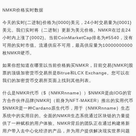
NMKR价格实时数据
今天的实时{二进制}价格为{0000}美元，24小时交易量为{0001}
美元。我们实时将｛二进制｝更新为美元价格。NMKR在过去24
小时内上涨了{0002}。当前CoinMarketCap排名为#5540，没有
可用的实时市值。流通供应不可用，最高供应量为10000000000
枚NMKR硬币。
如果你想知道在哪里以当前价格购买NMKR，目前交易{NMKR]股
票的顶级加密货币交易所是Bitrue和LCX Exchange。您可以在
我们的加密货币交易所页面上找到其他列表。
什么是NMKR代币（$｛NMKRnname｝）$NMKR是由IOG的官
方合作伙伴品牌{NMKR]（前身为NFT-MAKER）推出的实用代币
$NMKR是一种Cardano原生代币，用于｛NMKRnname｝生态
系统中的实用目的。全面的NMKR生态系统通过区块链的力量提
供了一种赋权的用户体验。NMKR背后的团队正在通过构建将新
用户带入去中心化经济的产品，并为用户提供解决现实世界问题