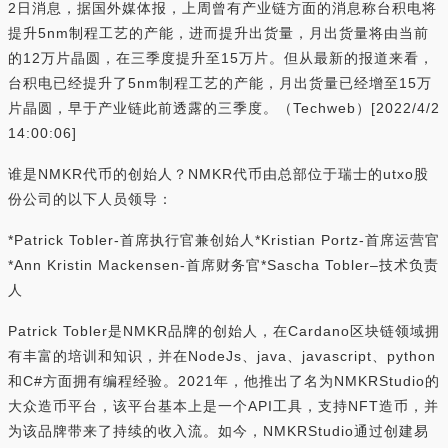
2日消息，据国外媒体报，上周曾有产业链方面的消息称台积电将
提升5nm制程工艺的产能，进而提升出货量，月出货量将由当前
的12万片晶圆，在三季度提升至15万片。但从最新的报道来看，
台积电已经提升了5nm制程工艺的产能，月出货量已经增至15万
片晶圆，早于产业链此前透露的三季度。（Techweb）[2022/4/2
14:00:06]
谁是NMKR代币的创始人？NMKR代币由总部位于瑞士的utxo股
份公司的以下人员领导：
*Patrick Tobler-首席执行官兼创始人*Kristian Portz-首席运营官
*Ann Kristin Mackensen-首席财务官*Sascha Tobler–技术负责
人
Patrick Tobler是NMKR品牌的创始人，在Cardano区块链领域拥
有丰富的培训和知识，并在NodeJs、java、javascript、python
和C#方面拥有编程经验。2021年，他推出了名为NMKRStudio的
大众造币平台，该平台基本上是一个API工具，支持NFT造币，并
为该品牌带来了持续的收入流。如今，NMKRStudio通过创建易