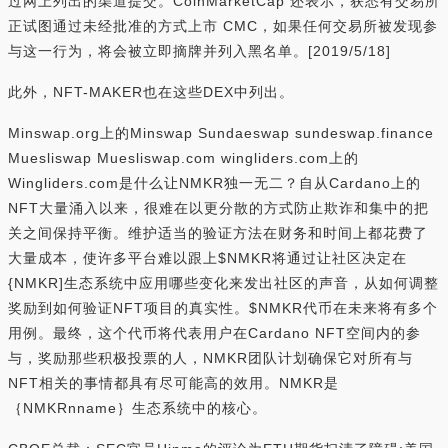
过网上列出的渠道提交。CoinMarketCap 还表示，获悉有交易所
正试图通过未经批准的方式上市 CMC，如果任何交易所被发现参
与这一行为，将会被立即摘牌并列入黑名单。[2019/5/18]
此外，NFT-MAKER也在这些DEX中列出。
Minswap.org上的Minswap Sundaeswap sundeswap.finance
Muesliswap Muesliswap.com wingliders.com上的
Wingliders.com是什么让NMKR独一无二？自从Cardano上的
NFT大量涌入以来，很难在以更分散的方式防止欺诈和集中的把
关之间保持平衡。维护适当的验证方法在财务和时间上都花费了
大量成本，使许多平台难以跟上$NMKR将通过让社区决定在
{NMKR]生态系统中应用哪些变化来发出社区的声音，从如何调整
奖励到如何验证NFT项目的真实性。$NMKR代币在未来将有多个
用例。最终，这个代币将代表用户在Cardano NFT空间内的参
与，奖励那些积极投票的人，NMKR团队计划确保它对所有与
NFT相关的事情都具有尽可能高的效用。NMKR是
｛NMKRnname｝生态系统中的核心。