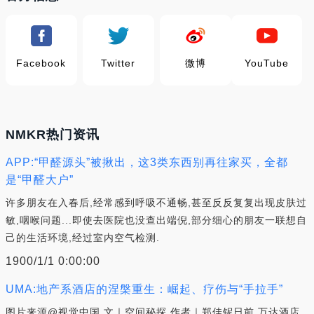
Facebook
Twitter
微博
YouTube
NMKR热门资讯
APP:“甲醛源头”被揪出，这3类东西别再往家买，全都
是“甲醛大户”
许多朋友在入春后,经常感到呼吸不通畅,甚至反反复复出现皮肤过
敏,咽喉问题...即使去医院也没查出端倪,部分细心的朋友一联想自
己的生活环境,经过室内空气检测.
1900/1/1 0:00:00
UMA:地产系酒店的涅槃重生：崛起、疗伤与“手拉手”
图片来源@视觉中国 文｜空间秘探,作者｜郑佳铌日前,万达酒店