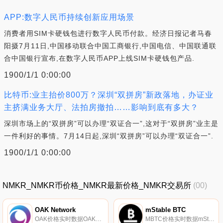
APP:数字人民币持续创新应用场景
消费者用SIM卡硬钱包进行数字人民币付款。经济日报记者马春
阳摄7月11日,中国移动联合中国工商银行,中国电信、中国联通联
合中国银行宣布,在数字人民币APP上线SIM卡硬钱包产品.
1900/1/1 0:00:00
比特币:业主抬价800万？深圳“双拼房”新政落地，办证业
主挤满业务大厅、法拍房撤拍……影响到底有多大？
深圳市场上的“双拼房”可以办理“双证合一”,这对于“双拼房”业主是
一件利好的事情。7月14日起,深圳“双拼房”可以办理“双证合一”.
1900/1/1 0:00:00
NMKR_NMKR币价格_NMKR最新价格_NMKR交易所
(00)
OAK Network
mStable BTC
OAK价格实时数据OAK（链上自主内核）网络是Defi和经常性支付的自动化基础设施。我们的使命是构建Stripe for Web 3.0。区块链建立在Parity Substrate上,具有事件驱动的执行模型.
MBTC价格实时数据mStable的新mAsset mBTC将各种与比特币挂钩的ERC20代币结合在一起。mBTC代币可以用wBTC、renBTC和sBTC铸造,用户可以用mBTC兑换前面提到的三种与比特币挂钩的代币。币安的bBTC计划于2021年3月在mStable；的第一个进料篮.