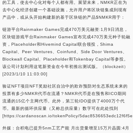
的工具，使去中心化对每个人都有用。展望未来，NMKR正在为
去中心化经济创建一个基础设施，允许用户将区块链集成到现有
产品中，或从头开始构建新的基于区块链的产品$NMKR用于：
链游平台Rainmaker Games完成470万美元融资:1月9日消息，
区块链游戏平台Rainmaker Games宣布完成470万美元种子轮融
资，Placeholder和Hivemind Capital联合领投，Shima
Capital、Peer Ventures、Coinfund、Side Door Ventures、
Blockwall Capital、Placeholder和Tokenbay Capital等参投。
该公司计划利用这笔新资金在今年初推出测试版。（blockzeit）
[2023/1/10 11:03:00]
验证NFT项目NFT奖励社区自治中的欺诈预防对生态系统未来的
投票有多少NMKR代币在流通？NMKR代币是在预售和ICO期间
流通的15亿个主网代币。此外，第三轮IDO提供了4000万个代
币。最新的循环供应量（又称总供应量）数字可在此处找到
[https://cardanoscan.io/tokenPolicy/5dac8536653edc12f6
外媒：台积电已提升5nm工艺产能 月出货量增至15万片晶圆:4月