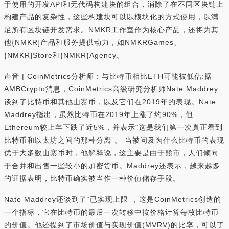
于使用的开发API和无代码构建块的组合，消除了在不同区块链上
构建产品的复杂性，这些构建块可以以模块化的方式使用，以满
足所有区块链开发需求。NMKR工作室作为核心产品，还将为其
他{NMKR]产品和服务提供动力，如NMKRGames、
{NMKR]Store和{NMKR{Agency。
声音 | CoinMetrics分析师：与比特币相比ETH可能被低估:据
AMBCrypto消息，CoinMetrics高级研究分析师Nate Maddrey
谈到了比特币和其他山寨币，以及它们在2019年的表现。Nate
Maddrey指出，虽然比特币在2019年上涨了约90%，但
Ethereum较上年下跌了近5%，并表示“这是我们第一次真正看到
比特币和以太坊之间的那种分离”。 当被问及为什么比特币的表现
优于大多数山寨币时，他解释说，这主要是由于熊市，人们倾向
于合并和出售一些较小的加密货币。Maddrey还表示，越来越多
的证据表明，比特币确实被当作一种价值储存手段。
Nate Maddrey还谈到了“已实现上限”，这是CoinMetrics创造的
一个指标，它在比特币的最后一次转移中按价格计算每枚比特币
的价值。他还提到了市场价值与实现价值(MVRV)的比率，可以了