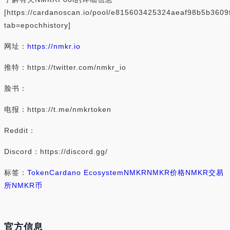
[https://cardanoscan.io/pool/e815603425324aeaf98b5b36
tab=epochhistory]
网址：
https://nmkr.io
推特：https://twitter.com/nmkr_io
脸书：
电报：https://t.me/nmkrtoken
Reddit：
Discord：https://discord.gg/
标签：
Token
Cardano Ecosystem
NMKR
NMKR价格
NMKR交易
所
NMKR币
官方信息