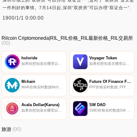
深圳市场上的“双拼房”可以办理“双证合一”,这对于“双拼房”业主是
一件利好的事情。7月14日起,深圳“双拼房”可以办理“双证合一”.
1900/1/1 0:00:00
Rilcoin Criptomoneda|RIL_RIL价格_RIL最新价格_RIL交易所
(00)
holoride
Voyager Token
如果你想知道在哪里以当前价格购买holoride,目前交易{holoride]股票的顶级加密货币交易所是Gate.io、MEXC、CoinEx、HotRIDEt和Maiar Exchange。您可以在我们的加密货币交易所页面上找到其他列表.
如果你想知道在哪里以当前价格购买Voyager Token,目前交易{Voyager Token]股票的顶级加密货币交易所是Binance、Deepcoin、Bitrue、Bitget和Hotcoin Global。您可以在我们的加密货币交易所页面上找到其他列表.
Mchain
Future Of Finance Fund
MAR价格实时数据Mchain（MAR）是一种加密货币。Mchain的电流供应量为90428775。Mchain的最后已知价格为0.00002406美元,在过去24小时内上涨了0.00。更多信息请访问https://mchain.network/.
FFF价格实时数据, FFF是一个由五个成员组成的元指数,为目前存在的两种最大的加密资产提供了重大敞口（以20%的WETH和20%的WBTC的形式）,同时也接受了被动管理的敞口：一个高度集中的、大盘股去中心化的金融指数（DEFI5）,一个涵盖重要以太坊协议的中大盘股指数（CC10）.
Acala Dollar(Karura)
SW DAO
如果你想知道在哪里以当前价格购买Acala Dollar(Karura),目前交易{Acala Dollar(Karura)]股票的顶级加密货币交易所是Karura Swap。您可以在我们的加密货币交易所页面上找到其他列表.
SWD价格实时数据SW DAO是一个社区驱动的结构化产品交易平台,专门研究DeFi（去中心化金融）。我们的使命是通过为世界上每一位DeFi用户带来创新和令人兴奋的金融产品,进一步推动金融服务的民主化.
旅游
(00)