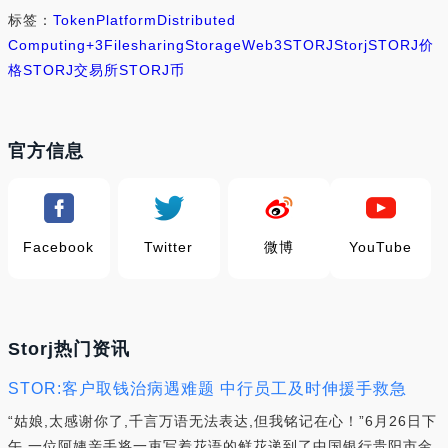
标签：
Token
Platform
Distributed
Computing
+3
Filesharing
Storage
Web3
STORJ
Storj
STORJ价
格
STORJ交易所
STORJ币
官方信息
Facebook
Twitter
微博
YouTube
Storj热门资讯
STOR:客户取钱治病遇难题 中行员工及时伸援手救急
“姑娘,太感谢你了,千言万语无法表达,但我铭记在心！”6月26日下
午,一位阿姨亲手将一束写着花语的鲜花递到了中国银行贵阳市金