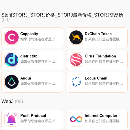
Storj|STORJ_STORJ价格_STORJ最新价格_STORJ交易所
(00)
Cappasity
DxChain Token
如果你想知道在哪里以当前价格购买Cappasity,目前交易{Cappasity]股票的顶级加密货币交易所是KuCoin。您可以在我们的加密货币交易所页面上找到其他列表。Cappasity是一个简单、可扩展的平台,用于创建、嵌入和分析3D、AR和NFT内容.
如果你想知道在哪里以当前价格购买DxChain Token,目前交易{DxChain Token]股票的顶级加密货币交易所是Gate.io、ProBit Global和Bilaxy。您可以在我们的加密货币交易所页面上找到其他列表.
district0x
Cirus Foundation
如果你想知道在哪里以当前价格购买district0x,目前交易｛DNTnname｝股票的顶级加密货币交易所是Gate.io、UpDNTt、Coinbase Exchange、HitBTC和CoinEx。您可以在我们的加密货币交易所页面上找到其他列表.
如果你想知道在哪里以当前价格购买Cirus Foundation,目前交易{Cirus Foundation]股票的顶级加密货币交易所是KuCoin、BitMart、Gate.io、MEXC和LATOKEN。您可以在我们的加密货币交易所页面上找到其他列表.
Augur
Locus Chain
如果你想知道在哪里以当前价格购买Augur,目前交易{Augur]股票的顶级加密货币交易所是OKX、Bitrue、CoinW、Bitget和DigiFinex。您可以在我们的加密货币交易所页面上找到其他列表.
如果您想知道在哪里以当前价格购买Locus Chain,目前交易｛LOCUSnname｝股票的顶级加密货币交易所是Bitrue、BitMart和XT.COM。您可以在我们的加密货币交易所页面上找到其他交易所.
Web3
(00)
Push Protocol
Internet Computer
如果你想知道在哪里以当前价格购买Push Protocol,目前交易{Push Protocol]股票的顶级加密货币交易所是KuCoin、Gate.io、HuoPUSH、MEXC和Crypto.com Exchange。您可以在我们的加密货币交易所页面上找到其他列表.
如果你想知道在哪里以当前价格购买Internet Computer,目前交易{Internet Computer]股票的顶级加密货币交易所是Binance、OKX、Deepcoin、BTCEX和Bitrue。您可以在我们的加密货币交易所页面上找到其他列表.