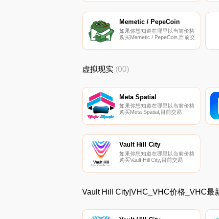
成OPCX。OPCoinX的电流供应
量为163774057.19807637。最
近已知的OPCoinX价格为
0.0001299美元,在过去24小时内
Memetic / PepeCoin
上涨了1.44美元.
如果你想知道在哪里以当前价格
购买Memetic / PepeCoin,目前交
易{Memetic / PepeCoin]股票的
顶级加密货币交易所是
TxMEMEt和Bittrex。您可以在
我们的加密货币交易所页面上找
虚拟现实
(00)
到其他列表.
Meta Spatial
如果你想知道在哪里以当前价格
购买Meta Spatial,目前交易
{Meta Spatial]股票的顶级加密货
币交易所是MEXC和
PancakeSwap（V2）。您可以
在我们的加密货币交易所页面上
找到其他列表。Meta Spatial是
Vault Hill City
一个虚拟超宇宙（元宇宙）,包
如果你想知道在哪里以当前价格
括各种无限空间.
购买Vault Hill City,目前交易
{Vault Hill City]股票的顶级加密
货币交易所是BitMart和MEXC。
您可以在我们的加密货币交易所
页面上找到其他列表。Vault Hill
Vault Hill City|VHC_VHC价格_V
City是一个基于区块链的扩展现
实元宇宙,旨在让你感觉更人性
化.