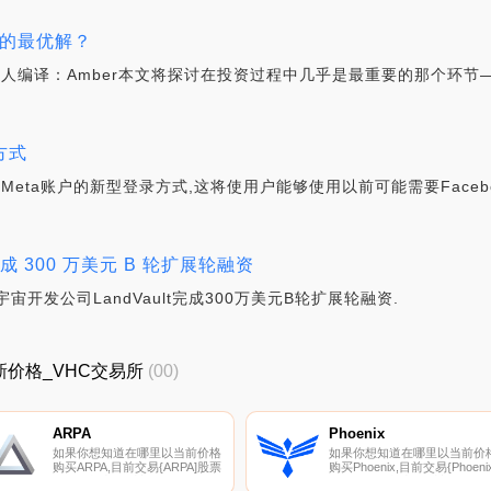
投资的最优解？
apital合伙人编译：Amber本文将探讨在投资过程中几乎是最重要的那个环
方式
Meta账户的新型登录方式,这将使用户能够使用以前可能需要Faceb
 完成 300 万美元 B 轮扩展轮融资
道,元宇宙开发公司LandVault完成300万美元B轮扩展轮融资.
HC最新价格_VHC交易所
(00)
ARPA
Phoenix
如果你想知道在哪里以当前价格
如果你想知道在哪里以当前价
购买ARPA,目前交易{ARPA]股票
购买Phoenix,目前交易{Phoenix
的顶级加密货币交易所是
股票的顶级加密货币交易所是