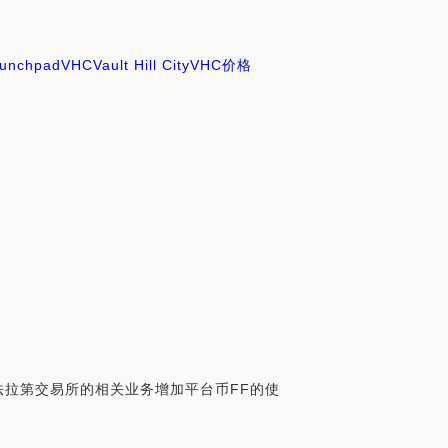
aunchpad
VHC
Vault Hill City
VHC价格
法拉第交易所的相关业务增加平台币FF的使