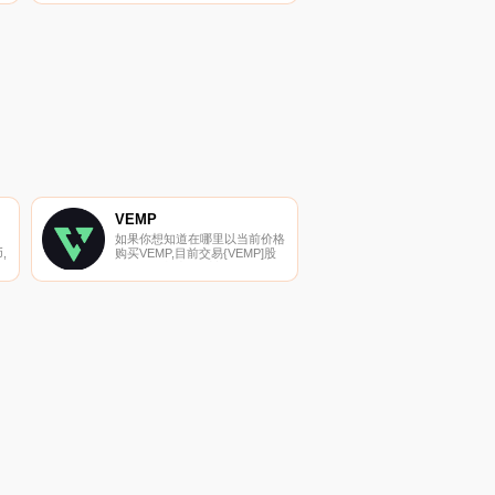
MoMBNlian的成立是为了加速和
的
促进自动驾驶汽车创新的发展。
他
MoMBNlian提供的强大安全功能
将足以确保车辆AI控制、数据存
储和其他将在同一平台上创建的
去中心化平台网络.
VEMP
如果你想知道在哪里以当前价格
,
购买VEMP,目前交易{VEMP]股
票的顶级加密货币交易所是
Bitrue、CoinW、Bitget、
已
DigiFinex和BingX。您可以在我
们的加密货币交易所页面上找到
其他列表.