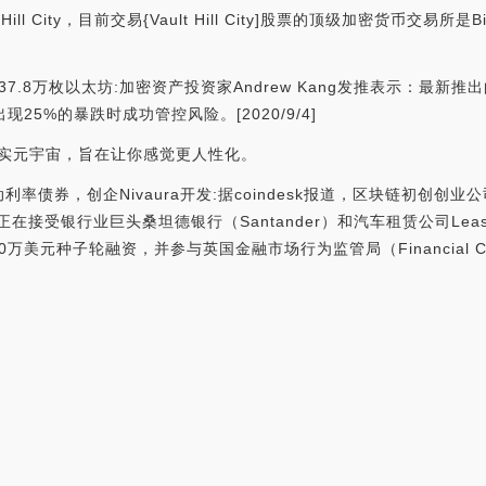
l City，目前交易{Vault Hill City]股票的顶级加密货币交易所
间吸收37.8万枚以太坊:加密资产投资家Andrew Kang发推表示：最新推出的ye
25%的暴跌时成功管控风险。[2020/9/4]
的扩展现实元宇宙，旨在让你感觉更人性化。
率债券，创企Nivaura开发:据coindesk报道，区块链初创创业公
接受银行业巨头桑坦德银行（Santander）和汽车租赁公司LeaseP
美元种子轮融资，并参与英国金融市场行为监管局（Financial Condu