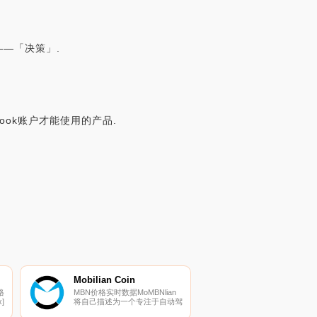
节——「决策」.
ook账户才能使用的产品.
Mobilian Coin
格
MBN价格实时数据MoMBNlian
]
将自己描述为一个专注于自动驾
驶汽车系统的区块链网络。