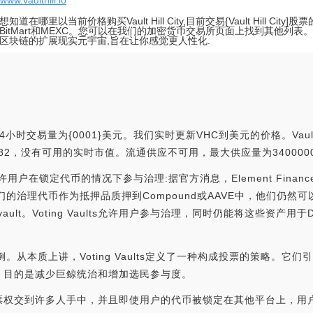
/www.vaulthill.io
知道在哪里以当前价格购买Vault Hill City,目前交易{Vault Hill Cit
itMart和MEXC。您可以在我们的加密货币交易所页面上找到其他列表。Vault 
区块链的扩展现实元宇宙,旨在让你感觉更人性化.
4小时交易量为{0001}美元。我们实时更新VHC到美元的价格。Vault H
名为#3382，没有可用的实时市值。流通供应不可用，最大供应量为340000
ults，允许用户在锁定代币的情况下参与治理:据官方消息，Element Financ
用户将他们的治理代币作为抵押品质押到Compound或AAVE中，他们
ult。Voting Vaults允许用户参与治理，同时仍能将这些资产用
他用例。从本质上讲，Voting Vaults定义了一种构成投票的策略。它们
之一，目的是减少巨鲸统治和增加选民参与度。
到许多人手中，并且即使用户的代币被锁定在其他平台上，用户也可以投票。