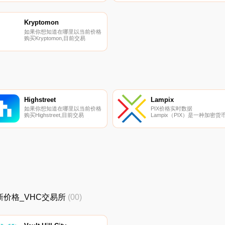
Binance、Bitrue、ByARPAt、
Binance、Deepcoin、Bitrue、
Bitget和Hotcoin Global。您可以
Bitget和BingX。您可以在我们
在我们的加密货币交易所页面上
加密货币交易所页面上找到其
找到其他列表.
列表.
Kryptomon
如果你想知道在哪里以当前价格
购买Kryptomon,目前交易
{Kryptomon]股票的顶级加密货
币交易所是ByKMONt、
Gate.io、MEXC和
PancakeSwap（V2）。您可以
在我们的加密货币交易所页面上
找到其他列表.
Highstreet
Lampix
如果你想知道在哪里以当前价格
PIX价格实时数据
购买Highstreet,目前交易
Lampix（PIX）是一种加密货币
{Highstreet]股票的顶级加密货
在以太坊平台上运行。Lampix
币交易所是Binance、
目前的供应量为327154880,其
Deepcoin、BTCEX、Bitrue和
中135322017正在流通。最近
CoinW。您可以在我们的加密货
知的Lampix价格为0.00084281
币交易所页面上找到其他列表.
美元,在过去24小时内上涨了
0.00.
HC最新价格_VHC交易所
(00)