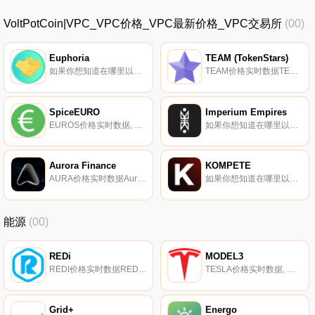
VoltPotCoin|VPC_VPC价格_VPC最新价格_VPC交易所
(00)
Euphoria
TEAM (TokenStars)
如果你想知道在哪里以当前价格购买Euphoria,目前交易{Euphoria]股票的顶级加密货币交易所是SushiSwap（Harmony）。您可以在我们的加密货币交易所页面上找到其他列表.
TEAM价格实时数据TEAM (TokenStars)（TEAM）是一种加密货币,在以太坊平台上运行。TEAM (TokenStars)目前的供应量为17818682.1654。最近已知的TEAM (TokenStars)价格为0.00408004美元,在过去24小时内上涨了2.23美元.
SpiceEURO
Imperium Empires
EUROS价格实时数据, 香料贸易协议的核心论点是；这是对一个去中心化、链上、开源、价值稳定、可扩展、模块化、跨链和资本高效的世界人民贸易系统的巨大需求。此外,这样一个体系应该具有深厚的、长期的、协议拥有的流动性,以减少摩擦并保持紧密的钉住.
如果你想知道在哪里以当前价格购买Imperium Empires,目前交易{Imperium Empires]股票的顶级加密货币交易所是ByIMEt。您可以在我们的加密货币交易所页面上找到其他列表.
Aurora Finance
KOMPETE
AURA价格实时数据Aurora提供了一种独一无二的去中心化金融（DeFi）资产,该资产使用其专有的ARP协议以长期固定复利奖励用户。Aurora反射协议（ARP）是一种创新的金融协议,它使注更容易、更高效,同时也为AURA代币持有者提供了加密货币中最一致的回报.
如果你想知道在哪里以当前价格购买KOMPETE,目前交易{KOMPETE]股票的顶级加密货币交易所是Uniswap（V3）和Uniswap。您可以在我们的加密货币交易所页面上找到其他列表.
能源
(00)
REDi
MODEL3
REDI价格实时数据REDi致力于为全球可再生能源行业建立一个基于区块链的数据市场。REDi基础设施网将使各种可再生能源生产商、消费者和行业专家能够整合、验证和分发数据,以寻求提高行业生产力和效率.
TESLA价格实时数据, 回想起来,这是不可避免的。你的保险词是什么？特斯拉被列为全球；是最畅销的插电式和电池电动乘用车制造商,2020年插电式市场份额为16%,电池电动市场份额为23%。模型3是世界；作为史上最畅销的插电式电动汽车,Model Y估计与特斯拉Model 3共享75%的零部件.
Grid+
Energo