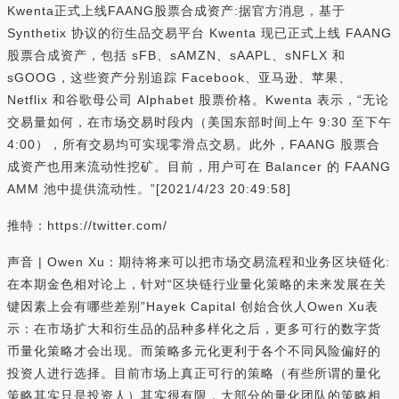
Kwenta正式上线FAANG股票合成资产:据官方消息，基于
Synthetix 协议的衍生品交易平台 Kwenta 现已正式上线 FAANG
股票合成资产，包括 sFB、sAMZN、sAAPL、sNFLX 和
sGOOG，这些资产分别追踪 Facebook、亚马逊、苹果、
Netflix 和谷歌母公司 Alphabet 股票价格。Kwenta 表示，“无论
交易量如何，在市场交易时段内（美国东部时间上午 9:30 至下午
4:00），所有交易均可实现零滑点交易。此外，FAANG 股票合
成资产也用来流动性挖矿。目前，用户可在 Balancer 的 FAANG
AMM 池中提供流动性。”[2021/4/23 20:49:58]
推特：https://twitter.com/
声音 | Owen Xu：期待将来可以把市场交易流程和业务区块链化:
在本期金色相对论上，针对“区块链行业量化策略的未来发展在关
键因素上会有哪些差别”Hayek Capital 创始合伙人Owen Xu表
示：在市场扩大和衍生品的品种多样化之后，更多可行的数字货
币量化策略才会出现。而策略多元化更利于各个不同风险偏好的
投资人进行选择。目前市场上真正可行的策略（有些所谓的量化
策略其实只是投资人）其实很有限，大部分的量化团队的策略相