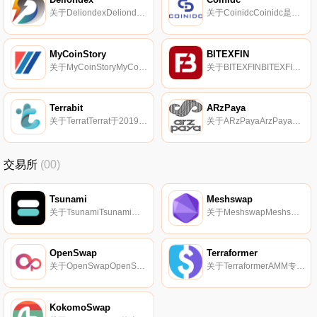
关于DeliondexDeliondex于2019年10月4日推出,是一家位于印度尼西亚的去中心化交易所。它运行在Bitshares区块链之上,但不与其他基于Bitshares的交易所共享订单簿.
关于CoinidcCoinidc是一个在新加坡建立的数字资产交易平台。
MyCoinStory
BITEXFIN
关于MyCoinStoryMyCoinStory（MCS）于2020年6月15日推出,是一家总部位于新加坡的集中式交易所。它支持衍生品/期货。截至目前,交易所提供BTC/USDT反向永久合约.
关于BITEXFINBITEXFIN于2018年7月5日推出,是一家在爱沙尼亚注册的集中交易所（许可证编号：FRK001071、FVR001184、FFA000358）。它支持欧元、英镑、美元、卢布、坚戈和AED法定货币对.
Terrabit
ARzPaya
关于TerratTerrat于2019年7月29日推出,将自己描述为一个包罗万象的网络和移动应用程序。它由Terrat支持,旨在提供一个安全、快速的集中式加密货币交易所、支付平台和加密挖矿。该应用程序旨在确保资金安全,同时允许用户在需要时随时访问.
关于ARzPayaArzPaya于2018年3月推出,是一家波斯加密货币交易所。
交易所
(00)
Tsunami
Meshswap
关于TsunamiTsunami是一个建立在索拉纳基础上的去中心化交易所,实现零费用交易,保证最佳价格执行,并为零售交易员带来真正的成本节约.
关于MeshswapMeshswap是一种独特的自主金融协议,它提供了各种创收机会,如Swap、Lend、Leverage farm和在Polygon网络上入股,这在传统金融中是不可能的.
OpenSwap
Terraformer
关于OpenSwapOpenSwap是一个为去中心化景观而设计的集成Defi枢纽。在币安智能链网络（BSC）上开发的OpenSwap将允许用户执行PancakeSwap和BakerySwap等领先DEX的交换。我们致力于成为最全面的一站式DeFi中心,提供最佳的链上定价和多链套利和交易.
关于TerraformerAMM专注于早期资产。Terraformer提供了一个自动做市商（AMM）,主要关注低市值的早期资产。它可以直接利用平台的代币提供解决方案,为早期代币提供脱颖而出的AMM,并为市场参与者提供轻松获取新创业公司代币的机会.
KokomoSwap