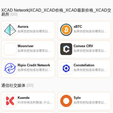
XCAD Network|XCAD_XCAD价格_XCAD最新价格_XCAD交
易所
(00)
Aurora
sBTC
如果您想知道在哪里以当前价格购买Aurora,目前交易｛AOAnname｝股票的顶级加密货币交易所是KuCoin、Coinone、BitGlobal、Indodax和digitalexchange.id。您可以在我们的加密货币交易所页面上找到其他交易所.
如果你想知道在哪里以当前价格购买sBTC,目前交易{sBTC]股票的顶级加密货币交易所是Kwenta。您可以在我们的加密货币交易所页面上找到其他列表。什么是二进制？sBTC是一种由Synthetix协议启用的合成比特币代币.
Moonriver
Convex CRV
如果你想知道在哪里以当前价格购买Moonriver,目前交易{Moonriver]股票的顶级加密货币交易所是Binance、OKX、Bitrue、ByMOVRt和Bitget。您可以在我们的加密货币交易所页面上找到其他列表.
如果你想知道在哪里以当前价格购买Convex CRV,目前交易{Convex CRV]股票的顶级加密货币交易所是Uniswap（V3）、Curve Finance和SushiSwap。您可以在我们的加密货币交易所页面上找到其他列表.
Ripio Credit Network
Constellation
如果你想知道在哪里以当前价格购买Ripio Credit Network,目前交易{Ripio Credit Network]股票的顶级加密货币交易所是Gate.io、HitBTC和Bancor Network。您可以在我们的加密货币交易所页面上找到其他列表.
如果你想知道在哪里以当前价格购买Constellation,目前交易{Constellation]股票的顶级加密货币交易所是KuCoin、Gate.io、HitBTC和LCX Exchange。您可以在我们的加密货币交易所页面上找到其他列表.
通信社交媒体
(00)
Kuende
Sylo
KUE价格实时数据, 什么是Kuende（KUE）？Kuende-全球创意社区之家-是一家现代内容和娱乐公司（MCEC）,正在颠覆、挑战和改变社交媒体现状。Kuende是一家瑞士新加坡公司,专注于开发D2C和B2C产品,并借助区块链技术.
如果你想知道在哪里以当前价格购买Sylo,目前交易{Sylo]股票的顶级加密货币交易所是Bitrue、KuCoin、Gate.io、HuoSYLO和Coinbase Exchange。您可以在我们的加密货币交易所页面上找到其他列表.