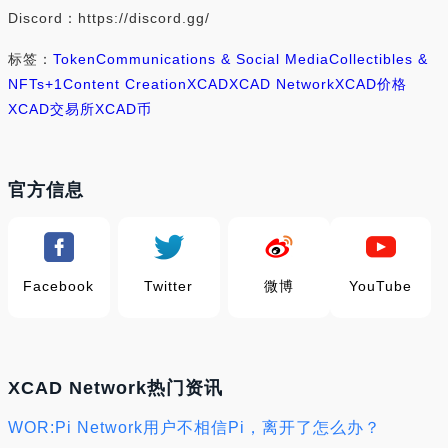
Discord：https://discord.gg/
标签：
Token
Communications & Social Media
Collectibles &
NFTs
+1
Content Creation
XCAD
XCAD Network
XCAD价格
XCAD交易所
XCAD币
官方信息
Facebook
Twitter
微博
YouTube
XCAD Network热门资讯
WOR:Pi Network用户不相信Pi，离开了怎么办？