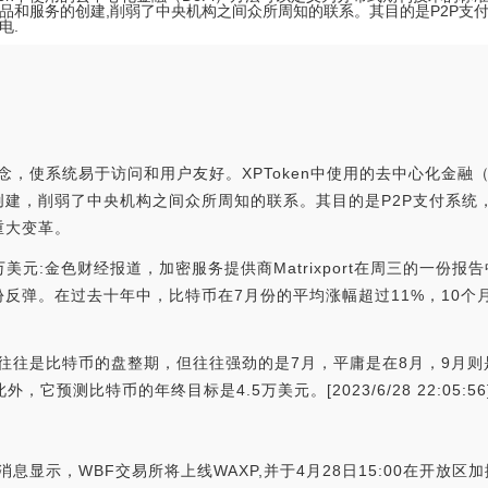
品和服务的创建,削弱了中央机构之间众所周知的联系。其目的是P2P支付
电.
的概念，使系统易于访问和用户友好。XPToken中使用的去中心化金融
创建，削弱了中央机构之间众所周知的联系。其目的是P2P支付系统
重大变革。
3.5万美元:金色财经报道，加密服务提供商Matrixport在周三的一
份反弹。在过去十年中，比特币在7月份的平均涨幅超过11%，10个
然夏季往往是比特币的盘整期，但往往强劲的是7月，平庸是在8月，9月则是
它预测比特币的年终目标是4.5万美元。[2023/6/28 22:05:56
息显示，WBF交易所将上线WAXP,并于4月28日15:00在开放区加