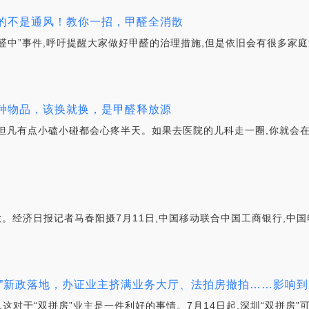
最怕的不是通风！教你一招，甲醛全消散
醛中”事件,呼吁提醒大家做好甲醛的治理措施,但是依旧会有很多家庭
这几种物品，该换就换，是甲醛释放源
但凡有点小磕小碰都会心疼半天。如果去医院的儿科走一圈,你就会在
款。经济日报记者马春阳摄7月11日,中国移动联合中国工商银行,中
拼房”新政落地，办证业主挤满业务大厅、法拍房撤拍……影响
,这对于“双拼房”业主是一件利好的事情。7月14日起,深圳“双拼房”可