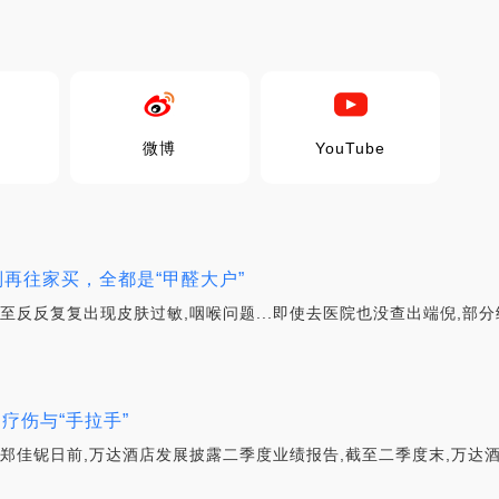
微博
YouTube
别再往家买，全都是“甲醛大户”
至反反复复出现皮肤过敏,咽喉问题...即使去医院也没查出端倪,部
疗伤与“手拉手”
郑佳铌日前,万达酒店发展披露二季度业绩报告,截至二季度末,万达酒