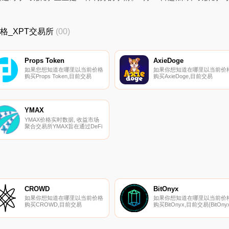
新价格_XPT交易所
(00)
Props Token
AxieDoge
如果您想知道在哪里以当前价格
如果你想知道在哪里以当前价
购买Props Token,目前交易
购买AxieDoge,目前交易
｛PROPSnname｝股票的顶级
{AxieDoge]股票的顶级加密货
加密货币交易所是Gate.io。您
交易所是DODO（BSC）。您
可以在我们的加密货币交易所页
以在我们的加密货币交易所页
面上找到其他交易所。Props项
上找到其他列表。Axie Doge
目旨在增强帮助数字社区蓬勃发
币安智能链上的一款赚钱游戏
YMAX
展的人的能力,并在应用程序开
（P2E）.
YMAX价格实时数据, 收益市场
发人员和用户之间建立更好的联
聚合交易所YMAX旨在通过DeFi
系.
协议获得最具吸引力的风险调整
收益。它将支持主要的稳定币。
将支持的代币存入收益率市场,
您将获得相应的YMAX.
CROWD
BitOnyx
如果你想知道在哪里以当前价格
如果你想知道在哪里以当前价
购买CROWD,目前交易
购买BitOnyx,目前交易{BitOnyx
{CROWD]股票的顶级加密货币
股票的顶级加密货币交易所是
交易所是MEXC和Bittrex。您可
HitBTC。您可以在我们的加密
以在我们的加密货币交易所页面
货币交易所页面上找到其他列