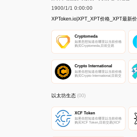
1900/1/1 0:00:00
XPToken.io|XPT_XPT价格_XPT最
Cryptomeda
如果您想知道在哪里以当前价格
购买Cryptomeda,目前交易
｛TECHnname｝股票的顶级加
密货币交易所是
Uniswap（V2）、QuickSwap和
SushiSwap（Polygon）。您可
以在我们的加密货币交易所页面
Crypto International
上找到其他列表.
如果你想知道在哪里以当前价格
购买Crypto International,目前交
易{Crypto International]股票的
顶级加密货币交易所是
CoinsCRIt和Alterdice。您可以
在我们的加密货币交易所页面上
以太坊生态
(00)
找到其他列表.
XCF Token
如果你想知道在哪里以当前价格
购买XCF Token,目前交易{XCF
Token]股票的顶级加密货币交易
所是Bittrex。您可以在我们的加
密货币交易所页面上找到其他列