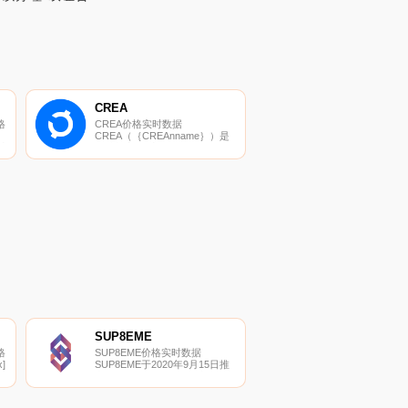
CREA
格
CREA价格实时数据
CREA（｛CREAnname｝）是
币
一种加密货币。CREA目前的供
可
应量为21213630.839,其中
面
19327713.4721正在流通。最近
是
已知的CREA价格为0.01327139
美元,在过去24小时内上涨了
0.00.
SUP8EME
格
SUP8EME价格实时数据
]
SUP8EME于2020年9月15日推
出,是一个DeFi投资超级基金,以
去中心化治理和创新的风险利润
模式为特色.