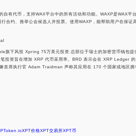
AX平台的自有代币，支持WAX平台中的所有活动和功能。WAXP是WA
履行合约、推举公会候选人并投票。使用WAXP，能帮助用户在保证
al
ipple旗下风投 Xpring 75万美元投资:总部位于瑞士的加密货币钱包提供
表示该笔投资旨在增加 XRP 代币采用率。BRD 表示会在 XRP Ledger 
兼首席执行官 Adam Traidman 声称其应用在 170 个国家或地区
PToken.io
XPT价格
XPT交易所
XPT币