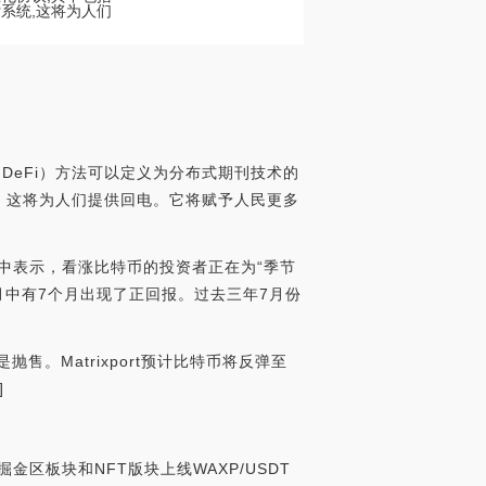
系统,这将为人们
（DeFi）方法可以定义为分布式期刊技术的
，这将为人们提供回电。它将赋予人民更多
份报告中表示，看涨比特币的投资者正在为“季节
月中有7个月出现了正回报。过去三年7月份
抛售。Matrixport预计比特币将反弹至
]
掘金区板块和NFT版块上线WAXP/USDT