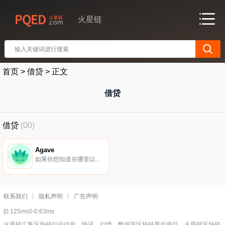
火星链
首页
>
借贷
>
正文
借贷
借贷
(00)
Agave
如果你想知道在哪里以当前价格购买Agave,目前交易{Agave]股票的顶级加密货币交易所是Swapr（Gnosis）、Honeyswap和Symmetric（XDAI）。您可以在我们的加密货币交易所页面上找到其他列表.
联系我们
隐私声明
广告声明
[0:125ms0-0:63ms
火星链汇集区块链行业信息、快讯、行情、数据等区块链最全项目，火星链区块链