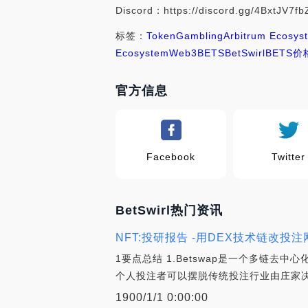
Discord：https://discord.gg/4BxtJV7fb
标签：
Token
Gambling
Arbitrum Ecosys
Ecosystem
Web3
BETS
BetSwirl
BETS价
官方信息
Facebook
Twitter
BetSwirl热门资讯
NFT:投研报告 -用DEX技术链改投注
1要点总结 1.Betswap是一个多链
个人投注者可以摆脱传统投注行业由庄家决
1900/1/1 0:00:00