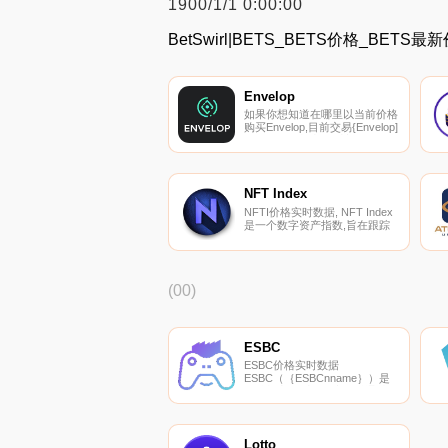
1900/1/1 0:00:00
BetSwirl|BETS_BETS价格_BETS
Envelop
如果你想知道在哪里以当前价格
购买Envelop,目前交易{Envelop]
股票的顶级加密货币交易所是
Gate.io、PancakeSwap（V2）
和QuickSwap。您可以在我们的
加密货币交易所页面上找到其他
列表.
NFT Index
NFTI价格实时数据, NFT Index
是一个数字资产指数,旨在跟踪
代币在NFT行业的表现。该指数
根据每个代币的流通供应量进行
加权。NFT Index旨在跟踪去中
心化金融中的NFT项目,这些项
(00)
目显示出对持续维护和开发的承
诺.
ESBC
ESBC价格实时数据
ESBC（｛ESBCnname｝）是
一种加密货币。用户可以通过挖
掘过程生成ESBC。ESBC的电
流供应量为31123570,其中
30844116.4320866正在流通。
最近已知的ESBC价格为
Lotto