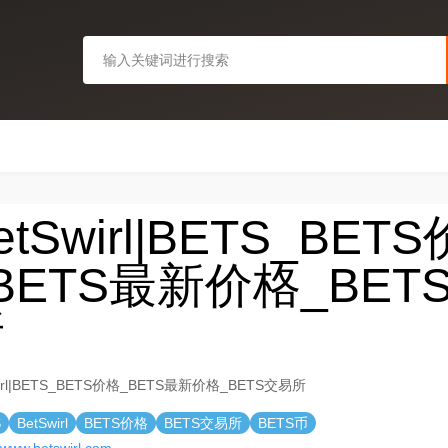
etSwirl|BETS_BET
BETS最新价格_BET
所
wirl|BETS_BETS价格_BETS最新价格_BETS交易所
S
BetSwirl
BETS价格
BETS交易所
BETS币