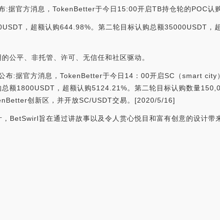
结果公布:据官方消息，TokenBetter于今日15:00开启TB持仓轮的POC
SDT，超额认购644.98%。第二轮目标认购总额35000USDT，
可证明的公平、非托管、许可、无信任和社区驱动。
购结果公布:据官方消息，TokenBetter于今日14：00开启SC（smart 
总额1800USDT，超额认购5124.21%。第二轮目标认购数量150,
nBetter创新区，并开放SC/USDT交易。[2020/5/16]
BetSwirl旨在通过讲故事以及令人赏心悦目和富有创意的设计带