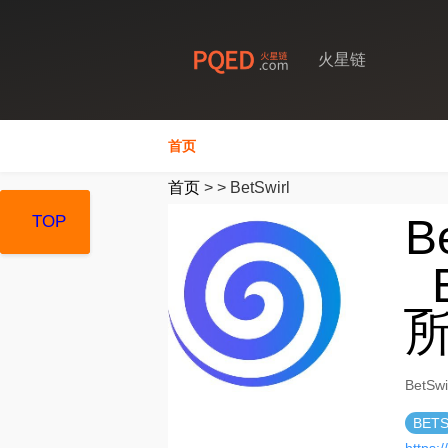
火星链
首页
首页
>
>
BetSwirl
B
TOP
TOP
TOP
_
BetS
BET