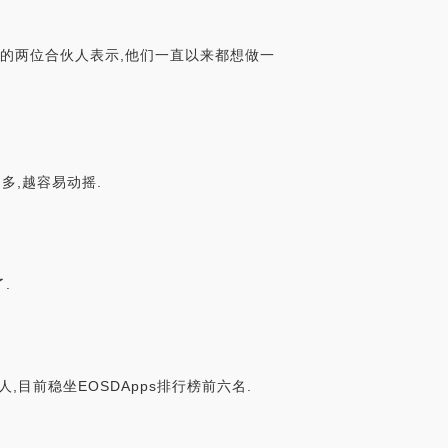
的两位合伙人表示,他们一直以来都想做一
多,越容易动摇.
.
,目前稳坐EOSDApps排行榜前六名.