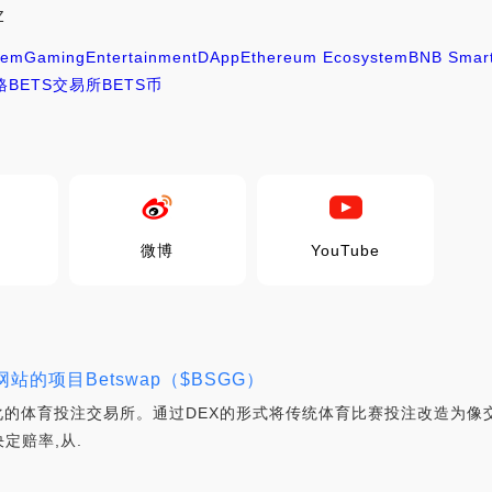
Z
tem
Gaming
Entertainment
DApp
Ethereum Ecosystem
BNB Smart
格
BETS交易所
BETS币
微博
YouTube
网站的项目Betswap（$BSGG）
去中心化的体育投注交易所。通过DEX的形式将传统体育比赛投注改造为
定赔率,从.