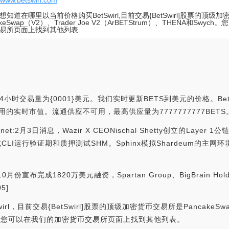
//www.betswirl.com
想知道在哪里以当前价格购买BetSwirl,目前交易{BetSwirl]股票的顶级
akeSwap（V2）、Trader Joe V2（ArBETStrum）、THENA和Swy
易所页面上找到其他列表.
4小时交易量为{0001}美元。我们实时更新BETS到美元的价格。BetS
没有可用的实时市值。流通供应不可用，最高供应量为7777777777BETS
et:2月3日消息，Wazir X CEONischal Shetty创立的Layer 1
GUI或CLI运行验证期和质押测试SHM。Sphinx模拟Shardeum
宣布完成1820万美元融资，Spartan Group、BigBrain Holdings
5]
，目前交易{BetSwirl]股票的顶级加密货币交易所是PancakeSwap（
wych。您可以在我们的加密货币交易所页面上找到其他列表。