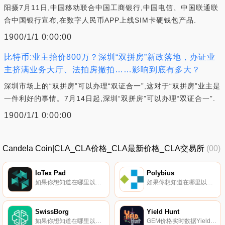
阳摄7月11日,中国移动联合中国工商银行,中国电信、中国联通联
合中国银行宣布,在数字人民币APP上线SIM卡硬钱包产品.
1900/1/1 0:00:00
比特币:业主抬价800万？深圳“双拼房”新政落地，办证业
主挤满业务大厅、法拍房撤拍……影响到底有多大？
深圳市场上的“双拼房”可以办理“双证合一”,这对于“双拼房”业主是
一件利好的事情。7月14日起,深圳“双拼房”可以办理“双证合一”.
1900/1/1 0:00:00
Candela Coin|CLA_CLA价格_CLA最新价格_CLA交易所
(00)
IoTex Pad
Polybius
如果你想知道在哪里以当前价格购买IoTex Pad,目前交易{IoTex Pad]股票的顶级加密货币交易所是PancakeSwap（V2）和mimo.exchange。你可以在我们的加密货币交易所页面上找到其他交易所。Iotexpad是第一个由IoTeX建造、发射和供电的发射台.
如果你想知道在哪里以当前价格购买PolyPLBTus,目前交易{PolyPLBTus]股票的顶级加密货币交易所是YoBit和Mercatox。您可以在我们的加密货币交易所页面上找到其他列表。PolyPLBTus称自己是一家ICO资助的公司,是OSOM应用程序开发的幕后推手.
SwissBorg
Yield Hunt
如果你想知道在哪里以当前价格购买SwissBorg,目前交易{SwissBorg]股票的顶级加密货币交易所是HuoCHSB、HitBTC、Bitfinex、Uniswap（V2）和YoBit。您可以在我们的加密货币交易所页面上找到其他列表.
GEM价格实时数据Yield Hunt是一款NFT游戏。它以《雪崩》为基础,恢复了《狼游戏》的所有最佳功能,并将它们扔进了一个美丽而不那么可爱的世界,冒险者在这里寻找宝石.