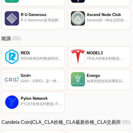
R U Generous
Ascend Node Club
R U Generous是雪崩网络上可用的去中心化储备货币协议和DAO。RUG目前由AVAX和MIM在财政部提供支持,这为$RUG代币价值提供了稳定的支持。RUG利用经济和博弈论动力学通过注和铸造进入市场,类似于OHM.
Ascend是一种会员型协议,使您能够通过节点技术、NFT和MetaFund利润分享来赚取被动收入流。我们提出了一个独特的代币组学和节点奖励系统,将确保项目的寿命,使我们能够实现可持续性和长期成功。Ascend节点持有者将有两个收入来源,包括节点奖励和我们的MetaFund计划的二级收入来源.
能源
(00)
REDi
MODEL3
REDI价格实时数据REDi致力于为全球可再生能源行业建立一个基于区块链的数据市场。REDi基础设施网将使各种可再生能源生产商、消费者和行业专家能够整合、验证和分发数据,以寻求提高行业生产力和效率.
TESLA价格实时数据, 回想起来,这是不可避免的。你的保险词是什么？特斯拉被列为全球；是最畅销的插电式和电池电动乘用车制造商,2020年插电式市场份额为16%,电池电动市场份额为23%。模型3是世界；作为史上最畅销的插电式电动汽车,Model Y估计与特斯拉Model 3共享75%的零部件.
Grid+
Energo
Grid+（GRID）是一种加密货币,在以太坊平台上运行。Grid+目前的供应量为30000000份,流通量为39236491份。Grid+的最后已知价格为0.20818945美元,在过去24小时内上涨了0.00。它目前在5个活跃市场交易,在过去24小时内交易了0.00美元.
如果您想知道在哪里以当前价格购买Energo,目前交易｛TSLnname｝股票的顶级加密货币交易所是Gate.io。您可以在我们的加密货币交易所页面上找到其他交易所。Energo（TSL）是一种加密货币。Energo目前的供应量为1000000000,流通量为602378919.746.
Pylon Network
PYLNT价格实时数据, Pylon Network（$PYLNT）由西班牙的一个团队于2017年7月30日推出,旨在提高分布式资产在能源市场的参与度,以便高效传输数据,跟踪和认证能源来源,并提高客户参与度,包括提供新的数字能源服务.
Candela Coin|CLA_CLA价格_CLA最新价格_CLA交易所
(00)