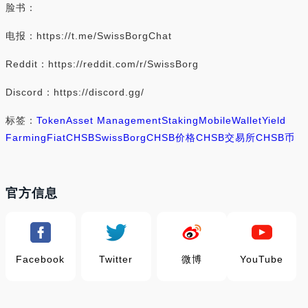
脸书：
电报：https://t.me/SwissBorgChat
Reddit：https://reddit.com/r/SwissBorg
Discord：https://discord.gg/
标签：
Token
Asset Management
Staking
Mobile
Wallet
Yield
Farming
Fiat
CHSB
SwissBorg
CHSB价格
CHSB交易所
CHSB币
官方信息
Facebook
Twitter
微博
YouTube