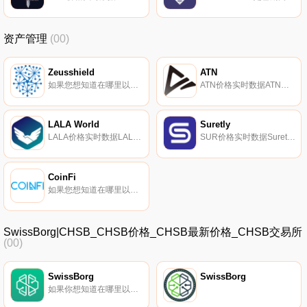
资产管理
(00)
Zeusshield
ATN
如果您想知道在哪里以当前价格购买Zeusshield,目前交易｛ZSCnname｝股票的顶级加密货币交易所是Gate.io。您可以在我们的加密货币交易所页面上找到其他交易所。Zeusshield（ZSC）是一种加密货币,在以太坊平台上运行.
ATN价格实时数据ATN（ATN）是一种加密货币,在以太坊平台上运行。ATN的当前电源为0。ATN的最后一个已知价格是0美元,在过去24小时内上涨了0.00。更多信息请访问https://atn.io/.
LALA World
Suretly
LALA价格实时数据LALA World（LALA）是一种加密货币,在以太坊平台上运行。LALA World目前的供应量为250000000,流通量为249332879.12。最近已知的LALA World价格为0.00045675美元,在过去24小时内上涨了5.17美元.
SUR价格实时数据Suretly（SUR）是一种于2017年推出的加密货币,在以太坊平台上运营。Suretly的电流供应量为235290.376。最近已知的Suretly价格为0.34975291美元,在过去24小时内下跌了-1.80。更多信息请访问https://surco.in.
CoinFi
如果您想知道在哪里以当前价格购买CoinFi,目前交易｛COFInname｝股票的顶级加密货币交易所是Gate.io。您可以在我们的加密货币交易所页面上找到其他交易所。CoinFi（COFI）是一种加密货币,在以太坊平台上运行.
SwissBorg|CHSB_CHSB价格_CHSB最新价格_CHSB交易所
(00)
SwissBorg
SwissBorg
如果你想知道在哪里以当前价格购买SwissBorg,目前交易{SwissBorg]股票的顶级加密货币交易所是HuoCHSB、HitBTC、Bitfinex、Uniswap（V2）和YoBit。您可以在我们的加密货币交易所页面上找到其他列表.