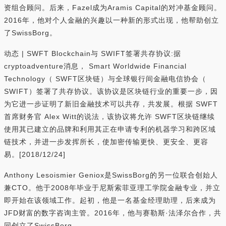
资组合顾问。后来，Fazel成为Aramis Capital的对冲基金顾问。
2016年，他对个人金融的兴趣以一种新的形式出现，他帮助创立
了SwissBorg。
动态 | SWFT Blockchain与 SWIFT签署共存协议:据
cryptoadventure消息， Smart Worldwide Financial
Technology（ SWFT区块链）与全球银行间金融电信协会（
SWIFT）签署了共存协议。该协议是区块链行业的重要一步，因
为它进一步证明了新旧金融技术可以共存，共发展。根据 SWFT
首席财务官 Alex Witt的说法，该协议将允许 SWFT区块链继续
使用其已建立的品牌和利用其正在申请专利的机器学习和跨区域
链技术，并进一步发挥所长，使加密传输更快、更安全、更容
易。[2018/12/24]
Anthony Lesoismier Geniox是SwissBorg的另一位联合创始人
兼CTO。他于2008年毕业于尼斯索菲亚理工学院金融专业，并立
即开始在该领域工作。起初，他是一名基金经理助理，后来成为
JFD财富的数字咨询主管。2016年，他与赛勒斯·法泽尔合作，共
同创立了SwissBorg。