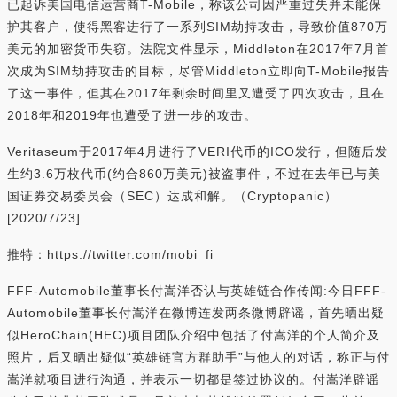
已起诉美国电信运营商T-Mobile，称该公司因严重过失并未能保
护其客户，使得黑客进行了一系列SIM劫持攻击，导致价值870万
美元的加密货币失窃。法院文件显示，Middleton在2017年7月首
次成为SIM劫持攻击的目标，尽管Middleton立即向T-Mobile报告
了这一事件，但其在2017年剩余时间里又遭受了四次攻击，且在
2018年和2019年也遭受了进一步的攻击。
Veritaseum于2017年4月进行了VERI代币的ICO发行，但随后发
生约3.6万枚代币(约合860万美元)被盗事件，不过在去年已与美
国证券交易委员会（SEC）达成和解。（Cryptopanic）
[2020/7/23]
推特：https://twitter.com/mobi_fi
FFF-Automobile董事长付嵩洋否认与英雄链合作传闻:今日FFF-
Automobile董事长付嵩洋在微博连发两条微博辟谣，首先晒出疑
似HeroChain(HEC)项目团队介绍中包括了付嵩洋的个人简介及
照片，后又晒出疑似“英雄链官方群助手”与他人的对话，称正与付
嵩洋就项目进行沟通，并表示一切都是签过协议的。付嵩洋辟谣