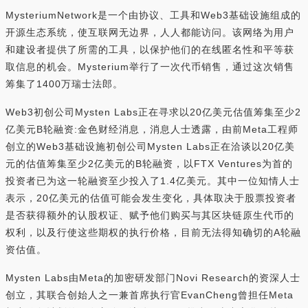
MysteriumNetwork是一个由协议、工具和Web3基础设施组成的
开源生态系统，使互联网无边界，人人都能访问。该网络为用户
和建设者提供了所需的工具，以保护他们的在线匿名性和平等获
取信息的机会。Mysterium举行了一次代币销售，通过这次销售
筹集了1400万瑞士法郎。
Web3初创公司Mysten Labs正在寻求以20亿美元估值筹集至少2
亿美元B轮融资:金色财经消息，消息人士透露，由前Meta工程师
创立的Web3基础设施初创公司Mysten Labs正在洽谈以20亿美
元的估值筹集至少2亿美元的B轮融资，以FTX Ventures为首的
投资者已为这一轮融资至少投入了1.4亿美元。其中一位知情人士
表示，20亿美元的估值可能会发生变化，具体取决于股票投资者
是否获得额外的认股权证、赋予他们购买与其区块链原生代币的
权利，以及行使这些期权的执行价格，目前无法得知确切的A轮融
资估值。
Mysten Labs由Meta的加密研发部门Novi Research的资深人士
创立，其联合创始人之一兼首席执行官EvanCheng曾担任Meta