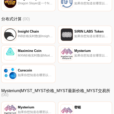
Dragon Slayer是一个NFT游戏生态系统,旨在建立一个生活在币安智能链上的广阔龙宇宙,让全世界数百万玩家以简单、快速和有趣的方式参与基于区块链的NFT游戏。Dragon Slayer创建了一个完整的区块链游戏生态系统,连接游戏玩家、开发者、社区和分销商.
如果你想知道在哪里以当前价格购买Non-Fungible Yearn,目前交易{Non-Fungible Yearn]股票的顶级加密货币交易所是Uniswap（V2）。您可以在我们的加密货币交易所页面上找到其他列表.
分布式计算
(00)
Insight Chain
SIRIN LABS Token
INB价格实时数据Insight Chain使用其专有的VDPoS（Validated DPoS）共识算法,该算法结合了DPoS、BFT和验证节点。Insight Chain还将多主链与多子链相结合,以提高区块生产速度、纵向/横向可扩展性,并将DApp业务数据存储在公共区块链上.
如果你想知道在哪里以当前价格购买SIRIN LABS Token,目前交易{SIRIN LABS Token]股票的顶级加密货币交易所是YoBit、Bittrex和Bancor Network。您可以在我们的加密货币交易所页面上找到其他列表.
Maximine Coin
Mysterium
MXM价格实时数据Maximine Coin（MXM）是一种加密货币,在以太坊平台上运行。Maximine Coin目前的供应量为160000000,流通量为16490000000。最近已知的Maximine Coin价格为0.01299994美元,在过去24小时内下跌了-0.04.
如果你想知道在哪里以当前价格购买Mysterium,目前交易{Mysterium]股票的顶级加密货币交易所是MEXC、Uniswap（V3）、HitBTC、PancakeSwap（V2）和Bittrex。您可以在我们的加密货币交易所页面上找到其他列表.
Curecoin
如果你想知道在哪里以当前价格购买Curecoin,目前交易{Curecoin]股票的顶级加密货币交易所是HitBTC。您可以在我们的加密货币交易所页面上找到其他列表。Curecoin将自己描述为一种加密实用令牌,致力于用蛋白质折叠计算取代ASIC挖掘,帮助科学家找到新的药物来代替挖掘哈希.
Mysterium|MYST_MYST价格_MYST最新价格_MYST交易所
(00)
Mysterium
密链
如果你想知道在哪里以当前价格购买Mysterium,目前交易{Mysterium]股票的顶级加密货币交易所是MEXC、Uniswap（V3）、HitBTC、PancakeSwap（V2）和Bittrex。您可以在我们的加密货币交易所页面上找到其他列表.