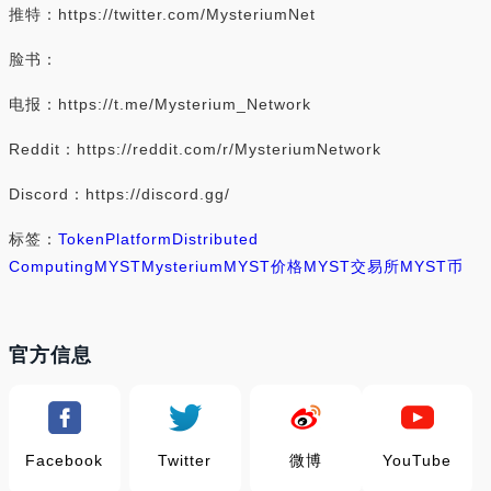
推特：https://twitter.com/MysteriumNet
脸书：
电报：https://t.me/Mysterium_Network
Reddit：https://reddit.com/r/MysteriumNetwork
Discord：https://discord.gg/
标签：
Token
Platform
Distributed
Computing
MYST
Mysterium
MYST价格
MYST交易所
MYST币
官方信息
Facebook
Twitter
微博
YouTube