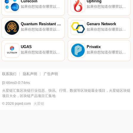
Curecoin
Upfiring
如果你想知道在哪里以当前价格购买Curecoin,目前交易{Curecoin]股票的顶级加密货币交易所是HitBTC。您可以在我们的加密货币交易所页面上找到其他列表。Curecoin将自己描述为一种加密实用令牌,致力于用蛋白质折叠计算取代ASIC挖掘,帮助科学家找到新的药物来代替挖掘哈希.
如果你想知道在哪里以当前价格购买Upfiring,目前交易{Upfiring]股票的顶级加密货币交易所是YoBit。您可以在我们的加密货币交易所页面上找到其他列表。Upfiring成立于2017年初,旨在通过使用标记化文件共享经济来激励种子程序,从而创建传统P2P文件共享协议的替代方案.
Quantum Resistant Ledger
Genaro Network
如果你想知道在哪里以当前价格购买Quantum Resistant Ledger,目前交易{Quantum Resistant Ledger]股票的顶级加密货币交易所是CoinTiger和Bittrex。您可以在我们的加密货币交易所页面上找到其他列表.
如果你想知道在哪里以当前价格购买Genaro Network,目前交易{Genaro Network]股票的顶级加密货币交易所是Gate.io、HuoGNX、MEXC、HitBTC和Bibox。您可以在我们的加密货币交易所页面上找到其他列表.
UGAS
Privatix
如果你想知道在哪里以当前价格购买UGAS,目前交易{UGAS]股票的顶级加密货币交易所是MEXC。您可以在我们的加密货币交易所页面上找到其他列表。Ultrain自称是一个高性能的去中心化区块链平台。Ultrain旨在构建一个可持续的商业生态系统,实现工业应用.
如果你想知道在哪里以当前价格购买Privatix,目前交易{Privatix]股票的顶级加密货币交易所是YoBit和Mercatox。您可以在我们的加密货币交易所页面上找到其他列表。Privatix（PRIX）是一种加密货币,在以太坊平台上运行.
联系我们
隐私声明
广告声明
[0:46ms0-0:74ms
火星链汇集区块链行业信息、快讯、行情、数据等区块链最全项目，火星链区块链
项目大全，区块链产品项目汇集地
© 2026 pqed.com
火星链